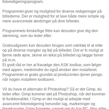
fotoredigeringsprogram.
Programmet giver rig mulighed for diverse redigeringer på
billederne. Der er mulighed for at lave både mere simple og
mere avancerede ændringer på dine billeder.
Programmets forskellige filtre kan desuden give dig den
stemning, som du leder efter.
Gratisudgaven kan desuden bruges som værktøj til at rette
op på diverse mangler og fejl på billedet. Det er fx muligt at
fjerne røde øjne, skrive en tekst på billedet og lægge farver
på m.m.
Et godt råd er her at fravælge den ASK toolbar, som følger
med appen, medmindre du også ønsker den installeret.
Programmet er gratis grundet at producenten tjener penge,
når nogen installere toolbaren.
Vil du have et alternativ til Photoshop? Så er det Gimp, du
leder efter. Gimp kommer tæt på Photoshop, når det kommer
til funktionalitet. I Gimp er det muligt at arbejde med
avanceret fotoredigering herunder lag, markeringer og
farvekanaler. Gimp fungerer, uanset om du har PC, Mac eller