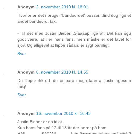
Anonym
2. november 2010 kl. 18.01
Hvorfor er det i bruger 'bandeordet' bøsser...find dog lige et
andet bandeord, tak.
- Til det med Justin Bieber...Slaaaap lige af. Det kan sgu
godt være, at i er hans fans, men måske er det lavet for
sjov. Og alligevel at flippe sådan, er sygt barnligt.
Svar
Anonym
6. november 2010 kl. 14.55
De flipper ikk ud. de er bare mega faan af justin ligesom
miiq!
Svar
Anonym
16. november 2010 kl. 16.43
Justin Bieber er en idiot.
Kun hans fans på 12 til 13 år der hører på ham.
HAIL SATAN! http://www.youtube.com/watch?