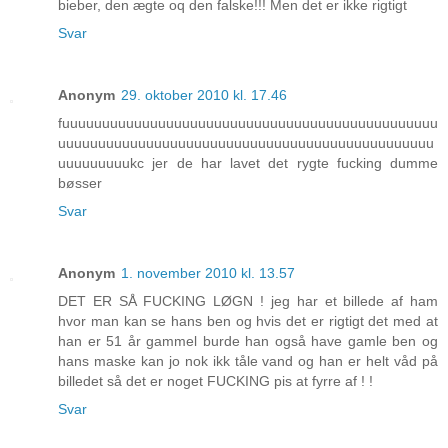
bieber, den ægte oq den falske!!! Men det er ikke rigtigt
Svar
Anonym
29. oktober 2010 kl. 17.46
fuuuuuuuuuuuuuuuuuuuuuuuuuuuuuuuuuuuuuuuuuuuuuuu
uuuuuuuuuuuuuuuuuuuuuuuuuuuuuuuuuuuuuuuuuuuuuuu
uuuuuuuuukc jer de har lavet det rygte fucking dumme
bøsser
Svar
Anonym
1. november 2010 kl. 13.57
DET ER SÅ FUCKING LØGN ! jeg har et billede af ham
hvor man kan se hans ben og hvis det er rigtigt det med at
han er 51 år gammel burde han også have gamle ben og
hans maske kan jo nok ikk tåle vand og han er helt våd på
billedet så det er noget FUCKING pis at fyrre af ! !
Svar