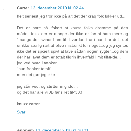
Carter
12. december 2010 kl. 02.44
helt seriæst jeg tror ikke på alt det der craq folk lukker ud...
Det er bare så...fokert at knuse folks drømme på den
måde...feks. der er mange der ikke er fan af ham mere og
´mange der sviner ham til...hvordan tror i han har det...det
er ikke særlig rart at blive mistænkt for noget...og jeg syntes
ikke det er spcielt sjovt at lave sådan nogen rygter...og dem
der har lavet dem er totalt tilgrin ihvertfald i mit tilfælde...
jeg ved hvad i tænker
¨hun freaker totalt¨
men det gør jeg ikke...
jeg står ved, og støtter mig idol...
og det har alle vi JB fans ret til<333
knuzz carter
Svar
Anonym
14. december 2010 kl. 20.31