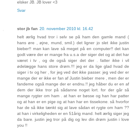
elsker JB. JB lover <3
Svar
stor jb fan
20. november 2010 kl. 16.42
helt ærlig hvad tror i selv se på ham den gamle mand (
hans øre , øjne, mund, smil.) det ligner jo slet ikke justin
bieber!! man kan lave så meget på en computer!! det kan
godt være der er mange fra u.s.a der siger det og at det har
været i tv , og de også siger det der . fatter ikke i vil
ødelægge hans store drøm.!!! jeg er da lige glad hvad de
siger i tv og her , for jeg ved det ikke passer. jeg ved der er
mange der er ikke er fan af Justin bieber mere , men der er
fandeme også mange der er endnu.!! jeg håber du er en af
dem der ikke tror på sådanne noget lort. for der går så
mange rygter om ham . at han er bøsse og han har patter
og at han er en pige og at han har en tissekone. så hvorfor
har de så ikke tænkt sig at lave sådan et rygte om ham ??
at han i virkeligheden er en 51årig mand. helt ærlig siger jeg
da bare. justin jeg tror på dig og lev din drøm justin i love
you !!