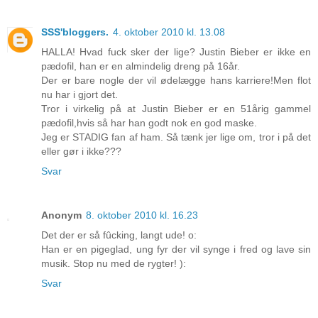
SSS'bloggers.
4. oktober 2010 kl. 13.08
HALLA! Hvad fuck sker der lige? Justin Bieber er ikke en
pædofil, han er en almindelig dreng på 16år.
Der er bare nogle der vil ødelægge hans karriere!Men flot
nu har i gjort det.
Tror i virkelig på at Justin Bieber er en 51årig gammel
pædofil,hvis så har han godt nok en god maske.
Jeg er STADIG fan af ham. Så tænk jer lige om, tror i på det
eller gør i ikke???
Svar
Anonym
8. oktober 2010 kl. 16.23
Det der er så fûcking, langt ude! o:
Han er en pigeglad, ung fyr der vil synge i fred og lave sin
musik. Stop nu med de rygter! ):
Svar