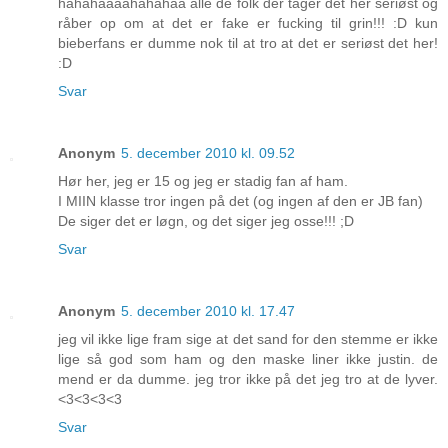
hahahaaaahahahaa alle de folk der tager det her seriøst og
råber op om at det er fake er fucking til grin!!! :D kun
bieberfans er dumme nok til at tro at det er seriøst det her!
:D
Svar
Anonym
5. december 2010 kl. 09.52
Hør her, jeg er 15 og jeg er stadig fan af ham.
I MIIN klasse tror ingen på det (og ingen af den er JB fan)
De siger det er løgn, og det siger jeg osse!!! ;D
Svar
Anonym
5. december 2010 kl. 17.47
jeg vil ikke lige fram sige at det sand for den stemme er ikke
lige så god som ham og den maske liner ikke justin. de
mend er da dumme. jeg tror ikke på det jeg tro at de lyver.
<3<3<3<3
Svar