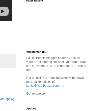
Faste læsere
Velkommen til..
På Det Bedste bloggen finder du alle de
videoer, billeder og spil som ryger rundt viralt
lige nu. Vi håber, at du finder noget du synes
om.
Har du et link til noget du synes vi bør have
med, så kontakt os på
kontakt@detbedste.com
! :-)
Go' fornøjelse..
dre opslag
Archive