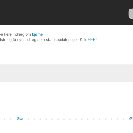
Se flere indlæg om
bjørne
ste og få nye indlæg som statusopdateringer. Klik
HER
!
Start
Æl