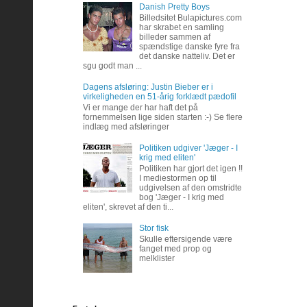
Danish Pretty Boys
Billedsitet Bulapictures.com
har skrabet en samling
billeder sammen af
spændstige danske fyre fra
det danske natteliv. Det er
sgu godt man ...
Dagens afsløring: Justin Bieber er i
virkeligheden en 51-årig forklædt pædofil
Vi er mange der har haft det på
fornemmelsen lige siden starten :-) Se flere
indlæg med afsløringer
Politiken udgiver 'Jæger - I
krig med eliten'
Politiken har gjort det igen !!
I mediestormen op til
udgivelsen af den omstridte
bog 'Jæger - I krig med
eliten', skrevet af den ti...
Stor fisk
Skulle eftersigende være
fanget med prop og
melklister