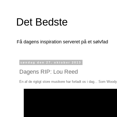
Det Bedste
Få dagens inspiration serveret på et sølvfad
søndag den 27. oktober 2013
Dagens RIP: Lou Reed
En af de rigtigt store musikere har forladt os i dag... Som Woody 