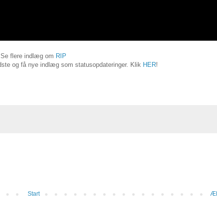
Se flere indlæg om
RIP
ste og få nye indlæg som statusopdateringer. Klik
HER
!
Start
Æl