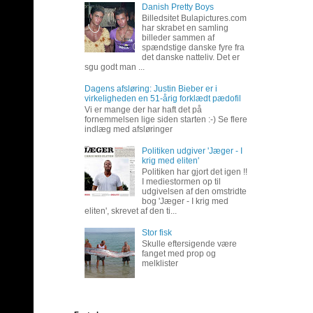
Danish Pretty Boys
Billedsitet Bulapictures.com
har skrabet en samling
billeder sammen af
spændstige danske fyre fra
det danske natteliv. Det er
sgu godt man ...
Dagens afsløring: Justin Bieber er i
virkeligheden en 51-årig forklædt pædofil
Vi er mange der har haft det på
fornemmelsen lige siden starten :-) Se flere
indlæg med afsløringer
Politiken udgiver 'Jæger - I
krig med eliten'
Politiken har gjort det igen !!
I mediestormen op til
udgivelsen af den omstridte
bog 'Jæger - I krig med
eliten', skrevet af den ti...
Stor fisk
Skulle eftersigende være
fanget med prop og
melklister