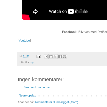
Facebook
: Bliv ven med DetBed
[
Youtube
]
kl.
21.56
Etiketter:
rip
Ingen kommentarer:
Send en kommentar
Nyere opslag
Abonner på:
Kommentarer til indlægget (Atom)