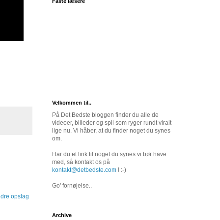
Faste læsere
Velkommen til..
På Det Bedste bloggen finder du alle de
videoer, billeder og spil som ryger rundt viralt
lige nu. Vi håber, at du finder noget du synes
om.
Har du et link til noget du synes vi bør have
med, så kontakt os på
kontakt@detbedste.com
! :-)
Go' fornøjelse..
dre opslag
Archive