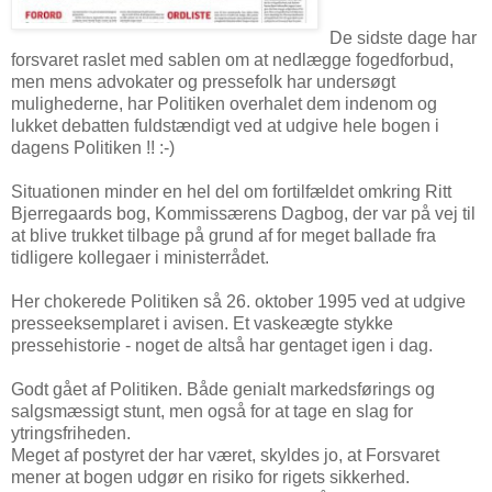
De sidste dage har
forsvaret raslet med sablen om at nedlægge fogedforbud,
men mens advokater og pressefolk har undersøgt
mulighederne, har Politiken overhalet dem indenom og
lukket debatten fuldstændigt ved at udgive hele bogen i
dagens Politiken !! :-)
Situationen minder en hel del om fortilfældet omkring Ritt
Bjerregaards bog, Kommissærens Dagbog, der var på vej til
at blive trukket tilbage på grund af for meget ballade fra
tidligere kollegaer i ministerrådet.
Her chokerede Politiken så 26. oktober 1995 ved at udgive
presseeksemplaret i avisen. Et vaskeægte stykke
pressehistorie - noget de altså har gentaget igen i dag.
Godt gået af Politiken. Både genialt markedsførings og
salgsmæssigt stunt, men også for at tage en slag for
ytringsfriheden.
Meget af postyret der har været, skyldes jo, at Forsvaret
mener at bogen udgør en risiko for rigets sikkerhed.