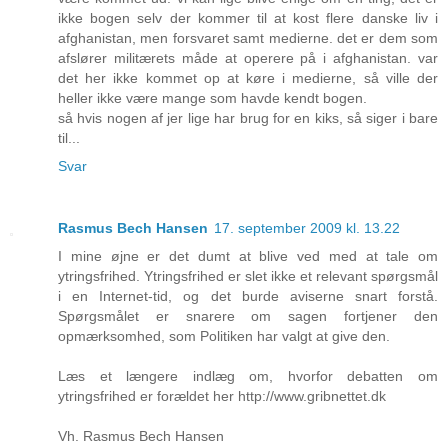
ikke bogen selv der kommer til at kost flere danske liv i
afghanistan, men forsvaret samt medierne. det er dem som
afslører militærets måde at operere på i afghanistan. var
det her ikke kommet op at køre i medierne, så ville der
heller ikke være mange som havde kendt bogen.
så hvis nogen af jer lige har brug for en kiks, så siger i bare
til...
Svar
Rasmus Bech Hansen
17. september 2009 kl. 13.22
I mine øjne er det dumt at blive ved med at tale om
ytringsfrihed. Ytringsfrihed er slet ikke et relevant spørgsmål
i en Internet-tid, og det burde aviserne snart forstå.
Spørgsmålet er snarere om sagen fortjener den
opmærksomhed, som Politiken har valgt at give den.
Læs et længere indlæg om, hvorfor debatten om
ytringsfrihed er forældet her http://www.gribnettet.dk
Vh. Rasmus Bech Hansen