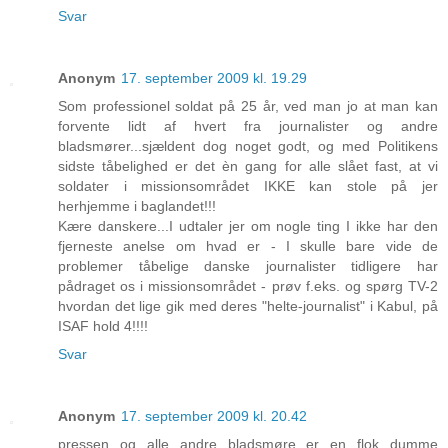
Svar
Anonym
17. september 2009 kl. 19.29
Som professionel soldat på 25 år, ved man jo at man kan
forvente lidt af hvert fra journalister og andre
bladsmører...sjældent dog noget godt, og med Politikens
sidste tåbelighed er det èn gang for alle slået fast, at vi
soldater i missionsområdet IKKE kan stole på jer
herhjemme i baglandet!!!
Kære danskere...I udtaler jer om nogle ting I ikke har den
fjerneste anelse om hvad er - I skulle bare vide de
problemer tåbelige danske journalister tidligere har
pådraget os i missionsområdet - prøv f.eks. og spørg TV-2
hvordan det lige gik med deres "helte-journalist" i Kabul, på
ISAF hold 4!!!!
Svar
Anonym
17. september 2009 kl. 20.42
pressen og alle andre bladsmøre er en flok dumme