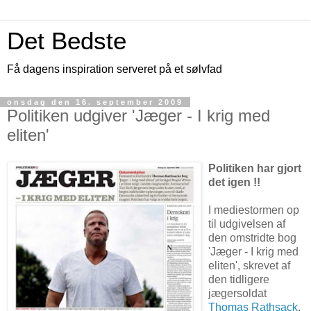
Det Bedste
Få dagens inspiration serveret på et sølvfad
onsdag den 16. september 2009
Politiken udgiver 'Jæger - I krig med
eliten'
Politiken har gjort
det igen !!
I mediestormen op
til udgivelsen af
den omstridte bog
'Jæger - I krig med
eliten', skrevet af
den tidligere
jægersoldat
Thomas Rathsack
.