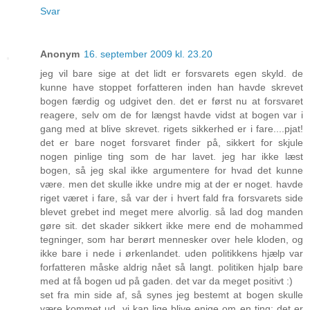
Svar
Anonym
16. september 2009 kl. 23.20
jeg vil bare sige at det lidt er forsvarets egen skyld. de
kunne have stoppet forfatteren inden han havde skrevet
bogen færdig og udgivet den. det er først nu at forsvaret
reagere, selv om de for længst havde vidst at bogen var i
gang med at blive skrevet. rigets sikkerhed er i fare....pjat!
det er bare noget forsvaret finder på, sikkert for skjule
nogen pinlige ting som de har lavet. jeg har ikke læst
bogen, så jeg skal ikke argumentere for hvad det kunne
være. men det skulle ikke undre mig at der er noget. havde
riget været i fare, så var der i hvert fald fra forsvarets side
blevet grebet ind meget mere alvorlig. så lad dog manden
gøre sit. det skader sikkert ikke mere end de mohammed
tegninger, som har berørt mennesker over hele kloden, og
ikke bare i nede i ørkenlandet. uden politikkens hjælp var
forfatteren måske aldrig nået så langt. politiken hjalp bare
med at få bogen ud på gaden. det var da meget positivt :)
set fra min side af, så synes jeg bestemt at bogen skulle
være kommet ud. vi kan lige blive enige om en ting; det er