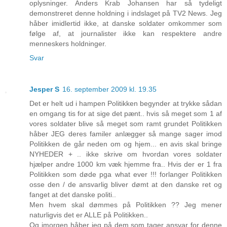
oplysninger. Anders Krab Johansen har så tydeligt
demonstreret denne holdning i indslaget på TV2 News. Jeg
håber imidlertid ikke, at danske soldater omkommer som
følge af, at journalister ikke kan respektere andre
menneskers holdninger.
Svar
Jesper S
16. september 2009 kl. 19.35
Det er helt ud i hampen Politikken begynder at trykke sådan
en omgang tis for at sige det pænt.. hvis så meget som 1 af
vores soldater blive så meget som ramt grundet Politikken
håber JEG deres familer anlægger så mange sager imod
Politikken de går neden om og hjem... en avis skal bringe
NYHEDER + .. ikke skrive om hvordan vores soldater
hjælper andre 1000 km væk hjemme fra.. Hvis der er 1 fra
Politikken som døde pga what ever !!! forlanger Politikken
osse den / de ansvarlig bliver dømt at den danske ret og
fanget at det danske politi..
Men hvem skal dømmes på Politikken ?? Jeg mener
naturligvis det er ALLE på Politikken..
Og imorgen håber jeg på dem som tager ansvar for denne