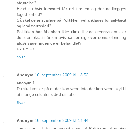
afgørelse?
Hvad nu hvis forsvaret får ret i retten og der nedlægges
foged forbud?
Så skal de ansvarlige på Politikken vel anklages for selvtægt
og landsforræderi?
Politikken har åbenbart ikke tiltro til vores retssystem - er
det demokrati når en avis sætter sig over domstolene og
afgør sager inden de er behandlet?
FY FY FY
Svar
Anonym
16. september 2009 kl. 13.52
anonym 1
Du skal tænke på at der kan være info der kan være skyld i
at mange soldater's død din abe.
Svar
Anonym
16. september 2009 kl. 14.44
Jeg synes, at det er meget dumt af Politikken at udgive