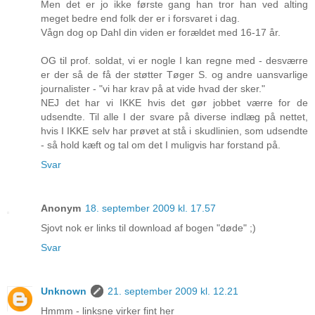
Men det er jo ikke første gang han tror han ved alting
meget bedre end folk der er i forsvaret i dag.
Vågn dog op Dahl din viden er forældet med 16-17 år.
OG til prof. soldat, vi er nogle I kan regne med - desværre
er der så de få der støtter Tøger S. og andre uansvarlige
journalister - "vi har krav på at vide hvad der sker."
NEJ det har vi IKKE hvis det gør jobbet værre for de
udsendte. Til alle I der svare på diverse indlæg på nettet,
hvis I IKKE selv har prøvet at stå i skudlinien, som udsendte
- så hold kæft og tal om det I muligvis har forstand på.
Svar
Anonym
18. september 2009 kl. 17.57
Sjovt nok er links til download af bogen "døde" ;)
Svar
Unknown
21. september 2009 kl. 12.21
Hmmm - linksne virker fint her