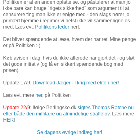
Politiken er af en anden opfattelse, og påstulerer at man jo
ikke bare kan bruge "rigets sikkerhed" som argument til at
censurere ting man ikke er enige med - den slags hører jo
primært hjemme i regimer vi helst ikke vil sammenligne os
med. Læs evt.
Politikens leder
her!.
Det bliver spændende at læse, hvem der har ret. Mine penge
er på Politiken :-)
Køb avisen i dag, hvis du ikke allerede har gjort det - og støt
det gode initiativ (og få en sikkert spændende bog med i
prisen).
Update 17/9:
Download Jæger - I krig med eliten her
!
Læs evt. mere
her
, på Politiken
Update 22/9
: Ifølge Berlingske.dk
sigtes Thomas Ratche nu
efter både den millitære og almindelige straffelov
. Læs mere
HER
!
Se dagens øvrige indlæg her!