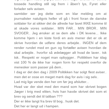
tossede handling still sig frem i åben't lys, Fyret eller
forlader selv avisen.
samtider ser jeg dette som en klar melding om at
journalister natuligvis heller vil gå i front foran de danske
soldater for at sikker det de allrede har lavet IKKE komme til
at skade vores soldater.. MIN FAR... MIN BROR.. MIN
SVOGER.. Jeg ønsker at se dem alle i DK levene... Ikke
komme hjem i en kiste fordi en avis mener det er ok at
skrive hvordan de udføre deres arbejde.. INGEN af dem
render rundet med en gun og fortæller avisen hvordan de
skal arbejde.. hvorfor så ødelægger alt hvad de laver.. tsk
tsk.. Respekt er noget man opbygger.. Politikken har idag
vist 100 % de ikke har nogen form for respekt overfor de
menesker som passer på dem..
I dag er det den dag i 2009 Politikken har solgt flest aviser..
men det er osse en meget mørk dag for avis i sig selv..
Lad mig lige vende den her om før jeg afslutter...
Hvad var der sket med den mand som har skrivet bogen
Jæger i krig med eliten, hvis han havde skrivet det som et
brev og sendt det til taliban ???
Der er ikke langt fra brev til bog.. husk det.
Det her er langt ud i hampen.