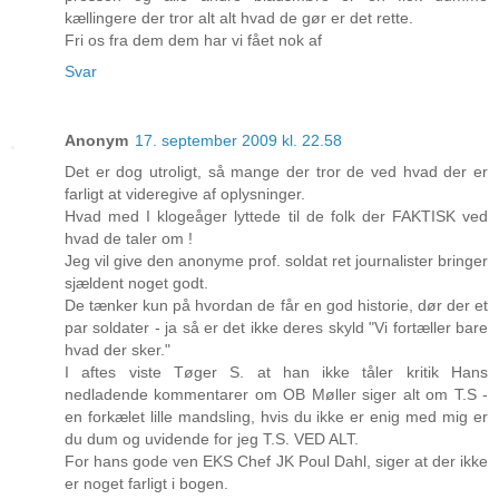
kællingere der tror alt alt hvad de gør er det rette.
Fri os fra dem dem har vi fået nok af
Svar
Anonym
17. september 2009 kl. 22.58
Det er dog utroligt, så mange der tror de ved hvad der er
farligt at videregive af oplysninger.
Hvad med I klogeåger lyttede til de folk der FAKTISK ved
hvad de taler om !
Jeg vil give den anonyme prof. soldat ret journalister bringer
sjældent noget godt.
De tænker kun på hvordan de får en god historie, dør der et
par soldater - ja så er det ikke deres skyld "Vi fortæller bare
hvad der sker."
I aftes viste Tøger S. at han ikke tåler kritik Hans
nedladende kommentarer om OB Møller siger alt om T.S -
en forkælet lille mandsling, hvis du ikke er enig med mig er
du dum og uvidende for jeg T.S. VED ALT.
For hans gode ven EKS Chef JK Poul Dahl, siger at der ikke
er noget farligt i bogen.