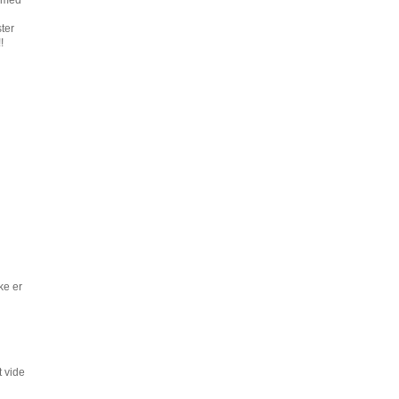
g med
ster
!
ke er
t vide