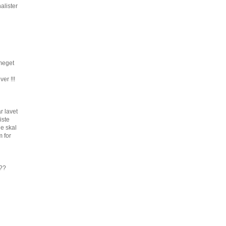
alister
 meget
er !!!
r lavet
iste
e skal
m for
???