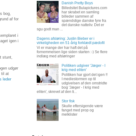
Danish Pretty Boys
Billedsitet Bulapictures.com
har skrabet en samling
ds bog,
billeder sammen af
rund af for
spændstige danske fyre fra
det danske natteliv. Det er
sgu godt man ...
semplaret i
Dagens afsløring: Justin Bieber er i
aget igen i
virkeligheden en 51-årig forklædt pædofil
Vi er mange der har haft det på
fornemmelsen lige siden starten :-) Se flere
indlæg med afsløringer
 stunt,
Politiken udgiver 'Jæger - I
bogen udgør
krig med eliten'
til at
Politiken har gjort det igen !!
s leder
I mediestormen op til
udgivelsen af den omstridte
bog 'Jæger - I krig med
eliten', skrevet af den ti...
Stor fisk
Skulle eftersigende være
fanget med prop og
melklister