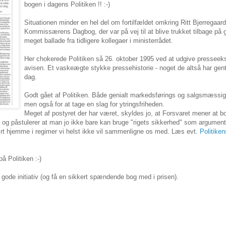
bogen i dagens Politiken !! :-)
Situationen minder en hel del om fortilfældet omkring Ritt Bjerregaar
Kommissærens Dagbog, der var på vej til at blive trukket tilbage på g
meget ballade fra tidligere kollegaer i ministerrådet.
Her chokerede Politiken så 26. oktober 1995 ved at udgive presseek
avisen. Et vaskeægte stykke pressehistorie - noget de altså har gent
dag.
Godt gået af Politiken. Både genialt markedsførings og salgsmæssigt
men også for at tage en slag for ytringsfriheden.
Meget af postyret der har været, skyldes jo, at Forsvaret mener at 
e, og påstulerer at man jo ikke bare kan bruge "rigets sikkerhed" som argument 
ært hjemme i regimer vi helst ikke vil sammenligne os med. Læs evt.
Politiken
å Politiken :-)
t gode initiativ (og få en sikkert spændende bog med i prisen).