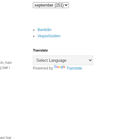
Banklån
VegasGuiden
Translate
um, han
g bør i
Powered by
Translate
sen har