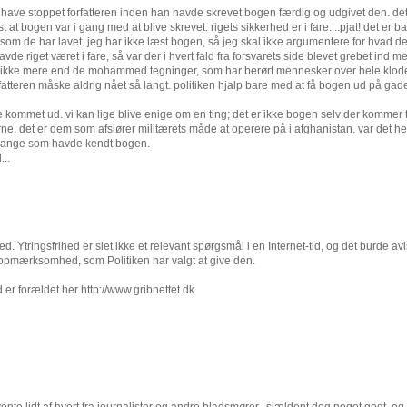
nne have stoppet forfatteren inden han havde skrevet bogen færdig og udgivet den. det
 at bogen var i gang med at blive skrevet. rigets sikkerhed er i fare....pjat! det er b
ng som de har lavet. jeg har ikke læst bogen, så jeg skal ikke argumentere for hvad de
de riget været i fare, så var der i hvert fald fra forsvarets side blevet grebet ind m
ert ikke mere end de mohammed tegninger, som har berørt mennesker over hele klod
rfatteren måske aldrig nået så langt. politiken hjalp bare med at få bogen ud på gad
e kommet ud. vi kan lige blive enige om en ting; det er ikke bogen selv der kommer ti
rne. det er dem som afslører militærets måde at operere på i afghanistan. var det he
e mange som havde kendt bogen.
...
ed. Ytringsfrihed er slet ikke et relevant spørgsmål i en Internet-tid, og det burde av
 opmærksomhed, som Politiken har valgt at give den.
er forældet her http://www.gribnettet.dk