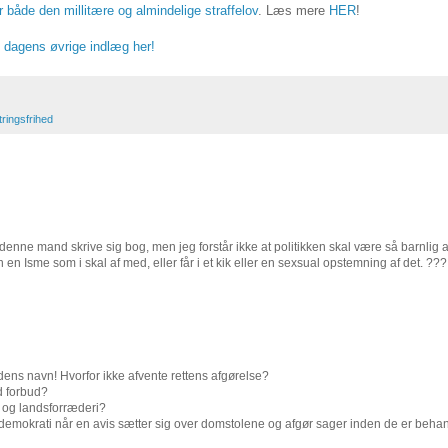
både den millitære og almindelige straffelov
. Læs mere
HER
!
 dagens øvrige indlæg her!
tringsfrihed
denne mand skrive sig bog, men jeg forstår ikke at politikken skal være så barnlig a
n Isme som i skal af med, eller får i et kik eller en sexsual opstemning af det. ???
hedens navn! Hvorfor ikke afvente rettens afgørelse?
d forbud?
t og landsforræderi?
det demokrati når en avis sætter sig over domstolene og afgør sager inden de er beha