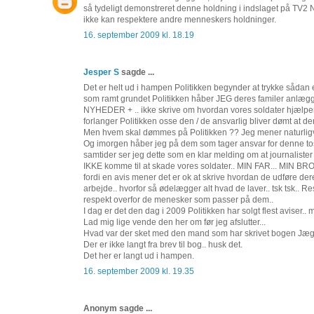
så tydeligt demonstreret denne holdning i indslaget på TV2 N
ikke kan respektere andre menneskers holdninger.
16. september 2009 kl. 18.19
Jesper S
sagde ...
Det er helt ud i hampen Politikken begynder at trykke sådan 
som ramt grundet Politikken håber JEG deres familer anlægg
NYHEDER + .. ikke skrive om hvordan vores soldater hjælper 
forlanger Politikken osse den / de ansvarlig bliver dømt at de
Men hvem skal dømmes på Politikken ?? Jeg mener naturligvi
Og imorgen håber jeg på dem som tager ansvar for denne tossede
samtider ser jeg dette som en klar melding om at journalister na
IKKE komme til at skade vores soldater.. MIN FAR... MIN BRO
fordi en avis mener det er ok at skrive hvordan de udføre d
arbejde.. hvorfor så ødelægger alt hvad de laver.. tsk tsk.. 
respekt overfor de menesker som passer på dem..
I dag er det den dag i 2009 Politikken har solgt flest aviser..
Lad mig lige vende den her om før jeg afslutter...
Hvad var der sket med den mand som har skrivet bogen Jæger i
Der er ikke langt fra brev til bog.. husk det.
Det her er langt ud i hampen.
16. september 2009 kl. 19.35
Anonym sagde ...