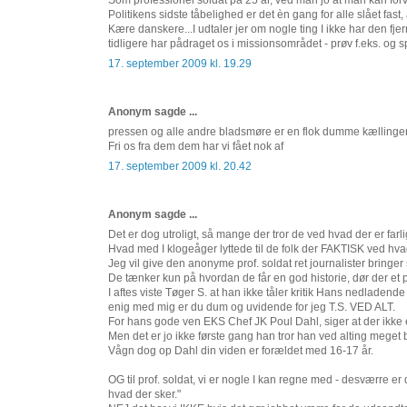
Som professionel soldat på 25 år, ved man jo at man kan forve
Politikens sidste tåbelighed er det èn gang for alle slået fas
Kære danskere...I udtaler jer om nogle ting I ikke har den fj
tidligere har pådraget os i missionsområdet - prøv f.eks. og s
17. september 2009 kl. 19.29
Anonym sagde ...
pressen og alle andre bladsmøre er en flok dumme kællingere d
Fri os fra dem dem har vi fået nok af
17. september 2009 kl. 20.42
Anonym sagde ...
Det er dog utroligt, så mange der tror de ved hvad der er farli
Hvad med I klogeåger lyttede til de folk der FAKTISK ved hva
Jeg vil give den anonyme prof. soldat ret journalister bringer
De tænker kun på hvordan de får en god historie, dør der et pa
I aftes viste Tøger S. at han ikke tåler kritik Hans nedladend
enig med mig er du dum og uvidende for jeg T.S. VED ALT.
For hans gode ven EKS Chef JK Poul Dahl, siger at der ikke er
Men det er jo ikke første gang han tror han ved alting meget be
Vågn dog op Dahl din viden er forældet med 16-17 år.
OG til prof. soldat, vi er nogle I kan regne med - desværre er 
hvad der sker."