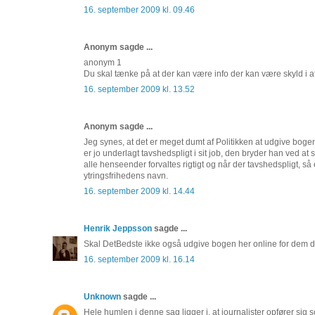
16. september 2009 kl. 09.46
Anonym sagde ...
anonym 1
Du skal tænke på at der kan være info der kan være skyld i a
16. september 2009 kl. 13.52
Anonym sagde ...
Jeg synes, at det er meget dumt af Politikken at udgive boge
er jo underlagt tavshedspligt i sit job, den bryder han ved at 
alle henseender forvaltes rigtigt og når der tavshedspligt, 
ytringsfrihedens navn.
16. september 2009 kl. 14.44
Henrik Jeppsson
sagde ...
Skal DetBedste ikke også udgive bogen her online for dem der
16. september 2009 kl. 16.14
Unknown
sagde ...
Hele humlen i denne sag ligger i, at journalister opfører si