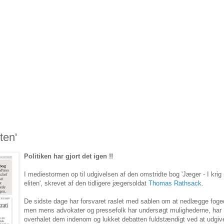
ten'
Politiken har gjort det igen !!
I mediestormen op til udgivelsen af den omstridte bog 'Jæger - I kri
eliten', skrevet af den tidligere jægersoldat
Thomas Rathsack
.
De sidste dage har forsvaret raslet med sablen om at nedlægge foge
men mens advokater og pressefolk har undersøgt mulighederne, har 
overhalet dem indenom og lukket debatten fuldstændigt ved at udgiv