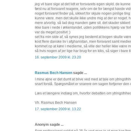
jeg vil bare sige at det lidt er forsvarets egen skyld. de ku
først nu at forsvaret reagere, selv om de for længst havde vidst
noget forsvaret finder på, sikkert for skjule nogen pinlige ti
kunne være. men det skulle ikke undre mig at der er noget. hav
mere alvorlig. så lad dog manden gøre sit. det skader sikk
ikke bare i nede i ørkenlandet. uden politikkens hjælp var fo
var da meget positivt :)
set fra min side af, så synes jeg bestemt at bogen skulle vær
kost flere danske liv i afghanistan, men forsvaret samt medie
kommet op at køre i medierne, så ville der heller ikke vær
så hvis nogen af jer lige har brug for en kiks, så siger i bare til
16. september 2009 kl. 23.20
Rasmus Bech Hansen
sagde ...
I mine øjne er det dumt at blive ved med at tale om ytringsfrih
snart forstå. Spørgsmålet er snarere om sagen fortjener den
Læs et længere indlæg om, hvorfor debatten om ytringsfrihed 
Vh. Rasmus Bech Hansen
17. september 2009 kl. 13.22
Anonym sagde ...