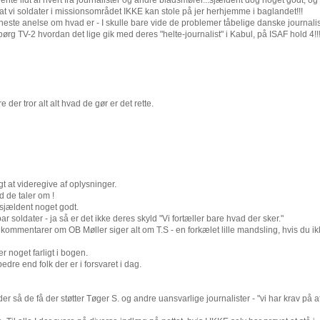
nte lidt af hvert fra journalister og andre bladsmører...sjældent dog noget godt, o
t, at vi soldater i missionsområdet IKKE kan stole på jer herhjemme i baglandet!!!
erneste anelse om hvad er - I skulle bare vide de problemer tåbelige danske journali
pørg TV-2 hvordan det lige gik med deres "helte-journalist" i Kabul, på ISAF hold 4!!!
er tror alt alt hvad de gør er det rette.
gt at videregive af oplysninger.
d de taler om !
 sjældent noget godt.
r soldater - ja så er det ikke deres skyld "Vi fortæller bare hvad der sker."
e kommentarer om OB Møller siger alt om T.S - en forkælet lille mandsling, hvis du ik
 noget farligt i bogen.
dre end folk der er i forsvaret i dag.
der så de få der støtter Tøger S. og andre uansvarlige journalister - "vi har krav på a