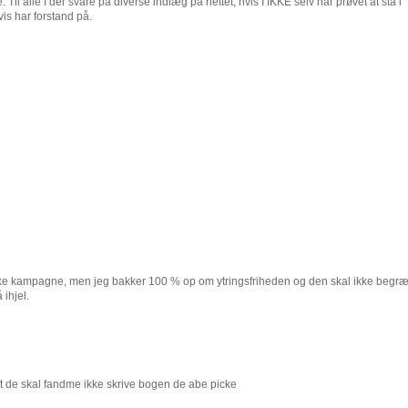
Til alle I der svare på diverse indlæg på nettet, hvis I IKKE selv har prøvet at stå i
vis har forstand på.
riske kampagne, men jeg bakker 100 % op om ytringsfriheden og den skal ikke begr
 ihjel.
ft de skal fandme ikke skrive bogen de abe picke