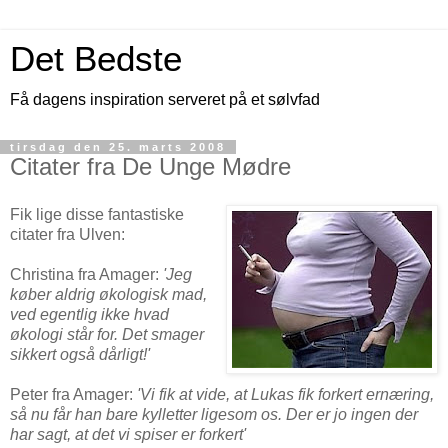
Det Bedste
Få dagens inspiration serveret på et sølvfad
tirsdag den 25. marts 2008
Citater fra De Unge Mødre
Fik lige disse fantastiske
citater fra Ulven:
Christina fra Amager:
'Jeg
køber aldrig økologisk mad,
ved egentlig ikke hvad
økologi står for. Det smager
sikkert også dårligt!'
Peter fra Amager:
'Vi fik at vide, at Lukas fik forkert ernæring,
så nu får han bare kylletter ligesom os. Der er jo ingen der
har sagt, at det vi spiser er forkert'