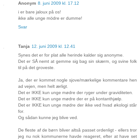
Anonym
8. juni 2009 kl. 17.12
i er bare jaloux på os!
ikke alle unge mödre er dumme!
Svar
Tanja
12. juni 2009 kl. 12.41
Synes det er for plat alle herinde kalder sig anonyme.
Det er SÅ nemt at gemme sig bag sin skærm, og svine folk
til på det groveste.
Ja, der er kommet nogle sjove/mærkelige kommentare hen
ad vejen, men helt ærligt.
Det er IKKE kun unge mødre der ryger under graviditeten.
Det er IKKE kun unge mødre der er på kontanthjælp.
Det er IKKE kun unge mødre der ikke ved hvad økologi står
for.
Og sådan kunne jeg blive ved.
De fleste af de børn bliver altså passet ordenligt - ellers tror
jeg nu nok kommunerne havde reageret, efter at have set