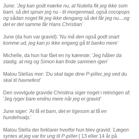
June:
'Jeg kan godt mærke nu, at Nutella fik jeg ikke som
barn, så det spiser jeg nu - til morgenmad, også cocopops
og sådan noget fik jeg ikke dengang så det får jeg nu....og
det er det samme får Hans Christian'
June (da hun var gravid):
'Nu må den også godt snart
komme ud, jeg kan jo ikke engang gå til banko mere'
Michelle, da hun har fået en ny kæreste: 'Jeg
håber da
stadig, at mig og Simon kan finde sammen igen'
Malou Stellas mor:
'Du skal tage dine P-piller, jeg ved du
skal til havnefest'
Den svovlgule gravide Christina siger noget i retningen af:
'Jeg
ryger bare endnu mere når jeg er gravid'
June siger:
'At få et barn, det er ligesom at få en
hundehvalp
.'
Malou Stella der forklarer hvorfor hun blev gravid:
'Lægen
syntes at jeg var for ung til P-piller
( 13 eller 14 år på