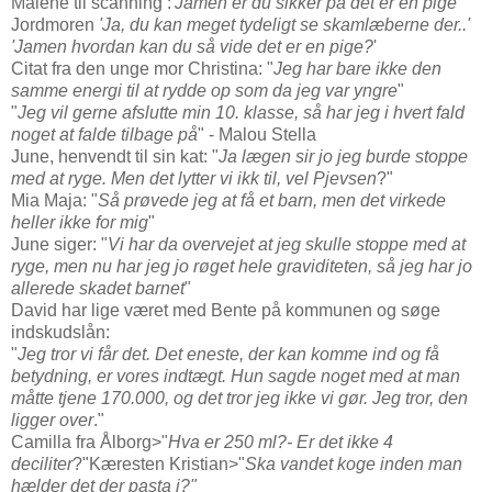
Malene til scanning :
'Jamen er du sikker på det er en pige'
Jordmoren
'Ja, du kan meget tydeligt se skamlæberne der..'
'Jamen hvordan kan du så vide det er en pige?
'
Citat fra den unge mor Christina: "
Jeg har bare ikke den
samme energi til at rydde op som da jeg var yngre
"
"
Jeg vil gerne afslutte min 10. klasse, så har jeg i hvert fald
noget at falde tilbage på
" - Malou Stella
June, henvendt til sin kat: "
Ja lægen sir jo jeg burde stoppe
med at ryge. Men det lytter vi ikk til, vel Pjevsen
?"
Mia Maja: "
Så prøvede jeg at få et barn, men det virkede
heller ikke for mig
"
June siger: "
Vi har da overvejet at jeg skulle stoppe med at
ryge, men nu har jeg jo røget hele graviditeten, så jeg har jo
allerede skadet barnet
"
David har lige været med Bente på kommunen og søge
indskudslån:
"
Jeg tror vi får det. Det eneste, der kan komme ind og få
betydning, er vores indtægt. Hun sagde noget med at man
måtte tjene 170.000, og det tror jeg ikke vi gør. Jeg tror, den
ligger over
."
Camilla fra Ålborg>"
Hva er 250 ml?- Er det ikke 4
deciliter
?"Kæresten Kristian>"
Ska vandet koge inden man
hælder det der pasta i?"