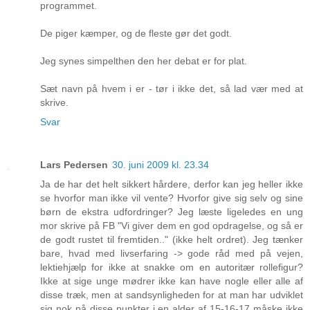
programmet.
De piger kæmper, og de fleste gør det godt.
Jeg synes simpelthen den her debat er for plat.
Sæt navn på hvem i er - tør i ikke det, så lad vær med at
skrive.
Svar
Lars Pedersen
30. juni 2009 kl. 23.34
Ja de har det helt sikkert hårdere, derfor kan jeg heller ikke
se hvorfor man ikke vil vente? Hvorfor give sig selv og sine
børn de ekstra udfordringer? Jeg læste ligeledes en ung
mor skrive på FB "Vi giver dem en god opdragelse, og så er
de godt rustet til fremtiden.." (ikke helt ordret). Jeg tænker
bare, hvad med livserfaring -> gode råd med på vejen,
lektiehjælp for ikke at snakke om en autoritær rollefigur?
Ikke at sige unge mødrer ikke kan have nogle eller alle af
disse træk, men at sandsynligheden for at man har udviklet
sig nok på disse punkter i en alder af 15-16-17 måske ikke