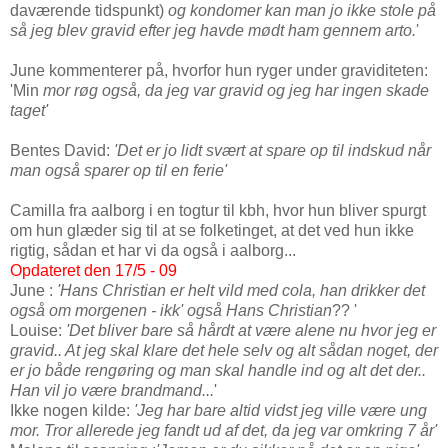
daværende tidspunkt)
og kondomer kan man jo ikke stole på
så jeg blev gravid efter jeg havde mødt ham gennem arto.
'
J
une kommenterer på, hvorfor hun ryger under graviditeten:
'Min
mor røg også, da jeg var gravid og jeg har ingen skade
taget'
Bentes David:
'Det er jo lidt svært at spare op til indskud når
man også sparer op til en ferie'
Camilla fra aalborg i en togtur til kbh, hvor hun bliver spurgt
om hun glæder sig til at se folketinget, at det ved hun ikke
rigtig, sådan et har vi da også i aalborg...
Opdateret den 17/5 - 09
June :
'Hans Christian er helt vild med cola, han drikker det
også om morgenen - ikk' også Hans Christian
?? '
Louise:
'Det bliver bare så hårdt at være alene nu hvor jeg er
gravid.. At jeg skal klare det hele selv og alt sådan noget, der
er jo både rengøring og man skal handle ind og alt det der..
Han vil jo være brandmand...
'
Ikke nogen kilde:
'Jeg har bare altid vidst jeg ville være ung
mor. Tror allerede jeg fandt ud af det, da jeg var omkring 7 år'