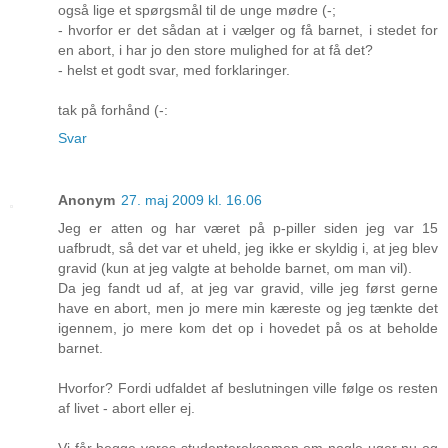
også lige et spørgsmål til de unge mødre (-;
- hvorfor er det sådan at i vælger og få barnet, i stedet for
en abort, i har jo den store mulighed for at få det?
- helst et godt svar, med forklaringer.
tak på forhånd (-:
Svar
Anonym
27. maj 2009 kl. 16.06
Jeg er atten og har været på p-piller siden jeg var 15
uafbrudt, så det var et uheld, jeg ikke er skyldig i, at jeg blev
gravid (kun at jeg valgte at beholde barnet, om man vil).
Da jeg fandt ud af, at jeg var gravid, ville jeg først gerne
have en abort, men jo mere min kæreste og jeg tænkte det
igennem, jo mere kom det op i hovedet på os at beholde
barnet.
Hvorfor? Fordi udfaldet af beslutningen ville følge os resten
af livet - abort eller ej.
Vi får begge vores studentereksamen om nogle uger nu og