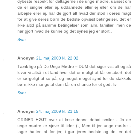
dybeste respekt for deltagerne i de unge mødre, uanset om
de er singler eller ej, uddannede eller ej eller om de har
arbejde eller ej, har de gjort alt hvad der stod i deres magt
for at give deres børn de bedste opvæst betingelser, det er
ikke altid på samme betingelser som alm. familier, men de
har gjort hvad de kunne og det synes jeg er stort..
Svar
Anonym
21. maj 2009 kl. 22.02
Tænk lige på De Unge Mødre = DUM det siger vist alt,og så
lever vi altså i et land hvor det er muligt at får en abort, det
er sørgeligt at se på, og meget meget synd for de stakkels
børn,ikke mange af dem får en chance for et godt liv.
Svar
Anonym
24. maj 2009 kl. 21.15
GRINER HØJT over at læse denne debat smiler - Ja de
unge mødre er sjove til tider (-; Men til jer unge mødre -
tager hatten af for jer, i gør jeres bedste og det er det