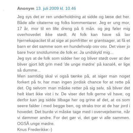
Anonym
13. juli 2009 kl. 10.46
Jeg sys det er ren underholdning at sidde og læse det her.
Både alle citaterne og folks kommentarer. Jeg er ung mor,
17 år, mor til en lille dreng på 6 mån. og jeg føler mig
overhovedet ikke stødt. At folk kan have så lav
hjernekapacitet til at sige at pomfritter er grøntsager, at få et
barn er det samme som en hundehvalp osv osv. Det viser jo
bare hvor snotdumme de folk er. Ja undskyld mig...
Jeg sys at de folk som sidder her og bliver stødt over at der
bliver gjort lidt grin med 'de unge mødre' på kanal4, er lige
så dumme...
Men samtidig skal vi også tænke på, at siger man noget
forkert på tv, har man ingen jordisk chance for at rette på
det. Og selvom man måske retter på sig selv, så bliver det
helt klart ikke vist i tv. De viser det folk gerne vil have, og
derfor kan jeg sidde tilbage her og grine af det, at os som
seere falder i med begge ben, og straks tror at de har jord i
hovedet. Det burde vi måske tage med i overvejelserne, når
vi dømmer andre. For det gør vi, det gør vi alle sammen.
OGSÅ unge mødre.
Knus Frederikke:-)