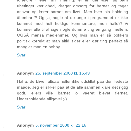
forældre ( efter min mening) er en der viser sit barn
ubetinget kærlighed, drager omsorg for barnet og tager
ansvar og lærer barnet om livet. Men hver sin holdning
åbenbart?! Og ja, nogle af de unge i programmet er ikke
kommet med helt heldige kommentare, men hallo?! Vi
kommer alle til af sige nogle dumme ting en gang imellem,
OGSÅ mensa medlemmer. Og hvis man er så pokkers
politisk korrekt at man altid siger eller gør ting perfekt så
mangler man en hobby.
Svar
Anonym
25. september 2008 kl. 16.49
Haha, de bliver altsaa heller ikke udstillet paa den fedeste
maade. Jeg er sikker paa at de alle sammen klare det rigtig
godt, ellers ville barnet jo vaeret blevet fjernet.
Underholdende alligevel ;-)
Svar
Anonym
5. november 2008 kl. 22.16