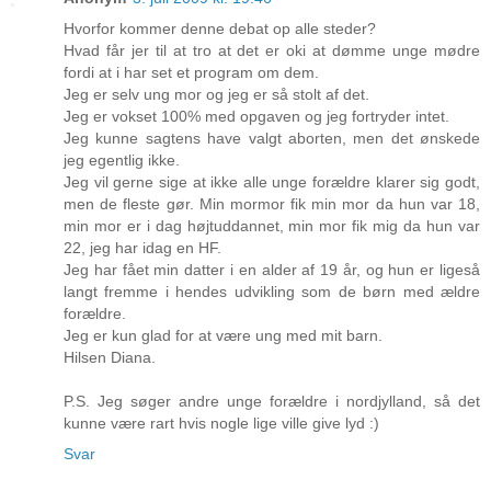
Hvorfor kommer denne debat op alle steder?
Hvad får jer til at tro at det er oki at dømme unge mødre
fordi at i har set et program om dem.
Jeg er selv ung mor og jeg er så stolt af det.
Jeg er vokset 100% med opgaven og jeg fortryder intet.
Jeg kunne sagtens have valgt aborten, men det ønskede
jeg egentlig ikke.
Jeg vil gerne sige at ikke alle unge forældre klarer sig godt,
men de fleste gør. Min mormor fik min mor da hun var 18,
min mor er i dag højtuddannet, min mor fik mig da hun var
22, jeg har idag en HF.
Jeg har fået min datter i en alder af 19 år, og hun er ligeså
langt fremme i hendes udvikling som de børn med ældre
forældre.
Jeg er kun glad for at være ung med mit barn.
Hilsen Diana.
P.S. Jeg søger andre unge forældre i nordjylland, så det
kunne være rart hvis nogle lige ville give lyd :)
Svar