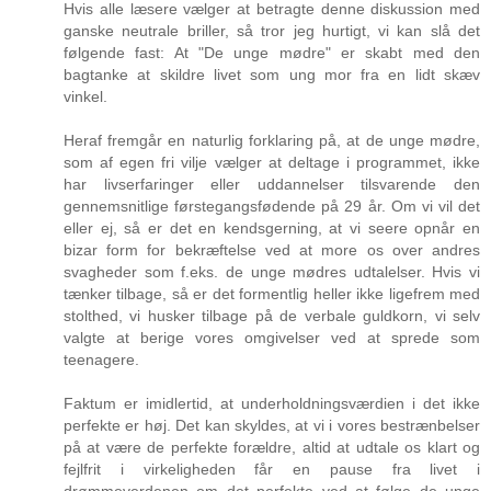
Hvis alle læsere vælger at betragte denne diskussion med
ganske neutrale briller, så tror jeg hurtigt, vi kan slå det
følgende fast: At "De unge mødre" er skabt med den
bagtanke at skildre livet som ung mor fra en lidt skæv
vinkel.
Heraf fremgår en naturlig forklaring på, at de unge mødre,
som af egen fri vilje vælger at deltage i programmet, ikke
har livserfaringer eller uddannelser tilsvarende den
gennemsnitlige førstegangsfødende på 29 år. Om vi vil det
eller ej, så er det en kendsgerning, at vi seere opnår en
bizar form for bekræftelse ved at more os over andres
svagheder som f.eks. de unge mødres udtalelser. Hvis vi
tænker tilbage, så er det formentlig heller ikke ligefrem med
stolthed, vi husker tilbage på de verbale guldkorn, vi selv
valgte at berige vores omgivelser ved at sprede som
teenagere.
Faktum er imidlertid, at underholdningsværdien i det ikke
perfekte er høj. Det kan skyldes, at vi i vores bestrænbelser
på at være de perfekte forældre, altid at udtale os klart og
fejlfrit i virkeligheden får en pause fra livet i