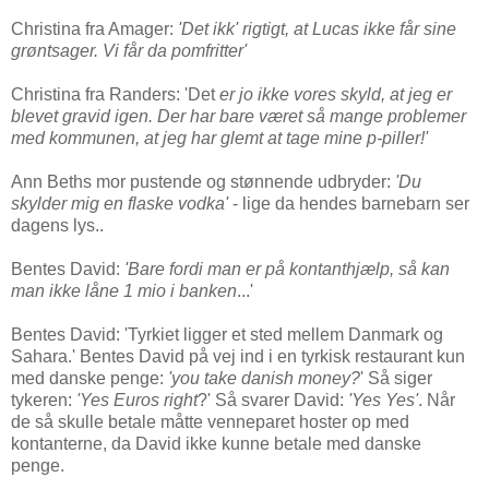
Christina fra Amager:
'Det ikk' rigtigt, at Lucas ikke får sine
grøntsager. Vi får da pomfritter'
Christina fra Randers: 'Det
er jo ikke vores skyld, at jeg er
blevet gravid igen. Der har bare været så mange problemer
med kommunen, at jeg har glemt at tage mine p-piller!'
Ann Beths mor pustende og stønnende udbryder:
'Du
skylder mig en flaske vodka'
- lige da hendes barnebarn ser
dagens lys..
Bentes David:
'Bare fordi man er på kontanthjælp, så kan
man ikke låne 1 mio i banken
...'
Bentes D
avid: 'Tyrkiet ligger et sted mellem Danmark og
Sahara.' Bentes David på vej ind i en tyrkisk restaurant kun
med danske penge:
'you take danish money?
' Så siger
tykeren:
'Yes Euros right
?' Så svarer David:
'Yes Yes'
. Når
de så skulle betale måtte venneparet hoster op med
kontanterne, da David ikke kunne betale med danske
penge.