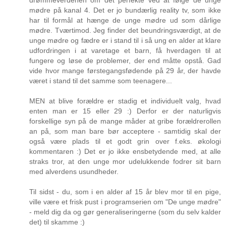
drømmeverdenen om det perfekte ved at følge de unge
mødre på kanal 4. Det er jo bundærlig reality tv, som ikke
har til formål at hænge de unge mødre ud som dårlige
mødre. Tværtimod. Jeg finder det beundringsværdigt, at de
unge mødre og fædre er i stand til i så ung en alder at klare
udfordringen i at varetage et barn, få hverdagen til at
fungere og løse de problemer, der end måtte opstå. Gad
vide hvor mange førstegangsfødende på 29 år, der havde
været i stand til det samme som teenagere...
MEN at blive forældre er stadig et individuelt valg, hvad
enten man er 15 eller 29 :) Derfor er der naturligvis
forskellige syn på de mange måder at gribe forældrerollen
an på, som man bare bør acceptere - samtidig skal der
også være plads til et godt grin over f.eks. økologi
kommentaren :) Det er jo ikke ensbetydende med, at alle
straks tror, at den unge mor udelukkende fodrer sit barn
med alverdens usundheder.
Til sidst - du, som i en alder af 15 år blev mor til en pige,
ville være et frisk pust i programserien om "De unge mødre"
- meld dig da og gør generaliseringerne (som du selv kalder
det) til skamme :)