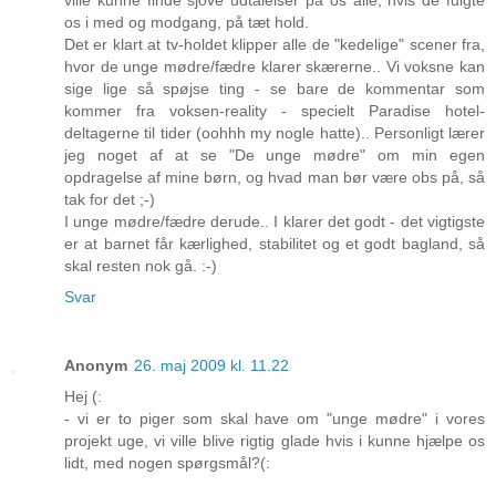
os i med og modgang, på tæt hold.
Det er klart at tv-holdet klipper alle de "kedelige" scener fra,
hvor de unge mødre/fædre klarer skærerne.. Vi voksne kan
sige lige så spøjse ting - se bare de kommentar som
kommer fra voksen-reality - specielt Paradise hotel-
deltagerne til tider (oohhh my nogle hatte).. Personligt lærer
jeg noget af at se "De unge mødre" om min egen
opdragelse af mine børn, og hvad man bør være obs på, så
tak for det ;-)
I unge mødre/fædre derude.. I klarer det godt - det vigtigste
er at barnet får kærlighed, stabilitet og et godt bagland, så
skal resten nok gå. :-)
Svar
Anonym
26. maj 2009 kl. 11.22
Hej (:
- vi er to piger som skal have om "unge mødre" i vores
projekt uge, vi ville blive rigtig glade hvis i kunne hjælpe os
lidt, med nogen spørgsmål?(: