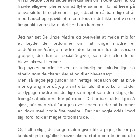
havde alligevel planer om at flytte sammen for at læse på
universitetet til september - jeg udsætter så bare lige et år
med barsel og graviditet, men ellers er det ikke det værste
tidspunkt i vores liv, at det her barn kommer.
Jeg har set De Unge Mødre og overvejet at melde mig for
at bryde de fordomme om, at unge mødre er
onde/dumme/dårlige mødre, der kommer fra de sociale
grupper, der har en socialrådgiver, som der allerede er
blevet skrevet herinde.
Jeg synes nemlig hetzen er urimelig og mindst lige så
tåbelig som de citater, der af og til er blevet sagt.
Men så lagde jeg (under min heftige recearch om at blive
mor og ung mor så jeg afsnit efter afsnit) mærke til, at der
er dygtige mødre mindst lige så meget som den slags, der
fremgår af citaterne her på siden.. Det er bare aldrig lige så
sjovt, når man skal forarges over noget, at der så kommer
en doku med nogle fine mødre.. Der har nogle odds imod
sig, fordi folk er meget fordomsfulde..
Og helt ærligt, de penge staten giver til de piger, der er på
kontanthjælp og/eller kræver ekstra støtte er intet imod alle