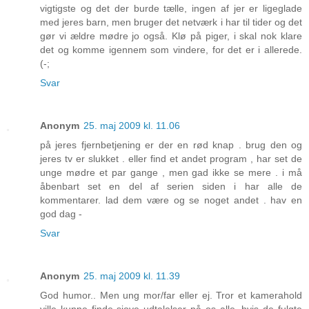
vigtigste og det der burde tælle, ingen af jer er ligeglade
med jeres barn, men bruger det netværk i har til tider og det
gør vi ældre mødre jo også. Klø på piger, i skal nok klare
det og komme igennem som vindere, for det er i allerede.
(-;
Svar
Anonym
25. maj 2009 kl. 11.06
på jeres fjernbetjening er der en rød knap . brug den og
jeres tv er slukket . eller find et andet program , har set de
unge mødre et par gange , men gad ikke se mere . i må
åbenbart set en del af serien siden i har alle de
kommentarer. lad dem være og se noget andet . hav en
god dag -
Svar
Anonym
25. maj 2009 kl. 11.39
God humor.. Men ung mor/far eller ej. Tror et kamerahold
ville kunne finde sjove udtalelser på os alle, hvis de fulgte