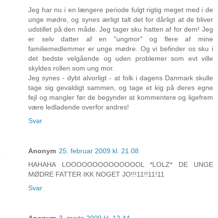
Jeg har nu i en længere periode fulgt rigtig meget med i de
unge mødre, og synes ærligt talt det for dårligt at de bliver
udstillet på den måde. Jeg tager sku hatten af for dem! Jeg
er selv datter af en "ungmor" og flere af mine
familiemedlemmer er unge mødre. Og vi befinder os sku i
det bedste velgående og uden problemer som evt ville
skyldes rollen som ung mor.
Jeg synes - dybt alvorligt - at folk i dagens Danmark skulle
tage sig gevaldigt sammen, og tage et kig på deres egne
fejl og mangler før de begynder at kommentere og ligefrem
være ledladende overfor andres!
Svar
Anonym
25. februar 2009 kl. 21.08
HAHAHA LOOOOOOOOOOOOOOL *LOLZ* DE UNGE
MØDRE FATTER IKK NOGET JO!!!11!!11!11
Svar
Anonym
3. marts 2009 kl. 12.44