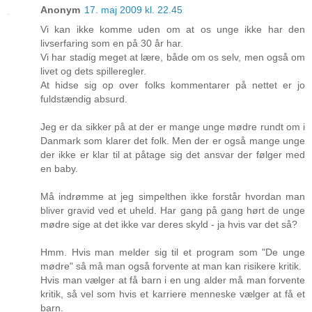
Anonym
17. maj 2009 kl. 22.45
Vi kan ikke komme uden om at os unge ikke har den
livserfaring som en på 30 år har.
Vi har stadig meget at lære, både om os selv, men også om
livet og dets spilleregler.
At hidse sig op over folks kommentarer på nettet er jo
fuldstændig absurd.
Jeg er da sikker på at der er mange unge mødre rundt om i
Danmark som klarer det folk. Men der er også mange unge
der ikke er klar til at påtage sig det ansvar der følger med
en baby.
Må indrømme at jeg simpelthen ikke forstår hvordan man
bliver gravid ved et uheld. Har gang på gang hørt de unge
mødre sige at det ikke var deres skyld - ja hvis var det så?
Hmm. Hvis man melder sig til et program som "De unge
mødre" så må man også forvente at man kan risikere kritik.
Hvis man vælger at få barn i en ung alder må man forvente
kritik, så vel som hvis et karriere menneske vælger at få et
barn.