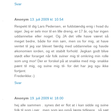
Svar
Anonym
13. juli 2009 kl. 10.54
Respekt til dig Lars Pedersen, er fuldstændig enig i hvad du
siger. Jeg er selv mor til en lille dreng, er 17 år, og har ingen
uddannelse eller noget. Og JA det ville have været så
meget bedre, både for min søn, men os for mig, at have
ventet til jeg var blevet færdig med uddannelse og havde
økonomien iorden, og et stabilt forhold. Jegkan godt blive
stødt eller forarget når folk sviner mig til omkring min rolle
som ung mor! Der er forskel på at snakke med mig- snakke
pænt til mig, og svine mig til- for det har jeg sgu ikke
fortjent.
Frederikke:-)
Svar
Anonym
19. juli 2009 kl. 18.00
hej alle sammen . synes det er flot at i kan sidde og svine
folk til som i gør . men som jeg også læste tidligere , så sæt