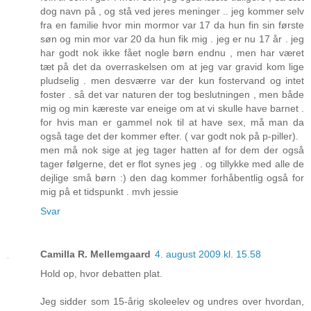
dog navn på , og stå ved jeres meninger .. jeg kommer selv
fra en familie hvor min mormor var 17 da hun fin sin første
søn og min mor var 20 da hun fik mig . jeg er nu 17 år . jeg
har godt nok ikke fået nogle børn endnu , men har været
tæt på det da overraskelsen om at jeg var gravid kom lige
pludselig . men desværre var der kun fostervand og intet
foster . så det var naturen der tog beslutningen , men både
mig og min kæreste var eneige om at vi skulle have barnet .
for hvis man er gammel nok til at have sex, må man da
også tage det der kommer efter. ( var godt nok på p-piller).
men må nok sige at jeg tager hatten af for dem der også
tager følgerne, det er flot synes jeg . og tillykke med alle de
dejlige små børn :) den dag kommer forhåbentlig også for
mig på et tidspunkt . mvh jessie
Svar
Camilla R. Mellemgaard
4. august 2009 kl. 15.58
Hold op, hvor debatten plat.
Jeg sidder som 15-årig skoleelev og undres over hvordan,