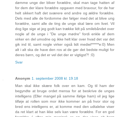
dømme unge der bliver forældre, skal man tage hatten af
for dem der klare forældre opgaven med bravour, for de har
helt sikkert haft det sværere end andre og ældre forældre.
Dels med alle de fordomme der følger med det at blive ung
forældre, samt alle de ting de unge skal lære om livet. Vil
dog lige sige at jeg godt kan trække lidt på smilebåndet over
nogle af de unge i "De unge mødre" fordi enkle af dem
virker en del umodne og ikke helt klar over hvad det var det
gik ind til, samt nogle virker også lidt mediel******e:0) Men
alt i alt ska de have den ros at de gør det bedste muligt for
deres børn, og det er vel det der er vigtigst?! :0)
Svar
Anonym
1. september 2008 kl. 19.18
Man skal ikke skære folk over en kam. Og til ham der
begyndte at bruge ordet mensa for at beskrive de unges
intelligens (Eller mangel på samme ifølge ham) vil jeg lige
tilføje at rollen som mor ikke kommer an på hvor stor og
bred ens intelligens er, at komme med den udtalelse viser
da ret klart at han ikke selv kan være forældre. For en god