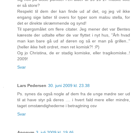
er så store?
Respekt til dem der kan finde ud af det, og jeg vil ikke
engang sige latter til overs for typer som malou stella, for
det er direkte skræmmende og synd!
Til spørgsmålet om flere citater. Jeg mener det var Bentes
kæreste der udtalte efter de var flyttet i nyt hus, "Årh hvad
man kan bare gå ud af døren og så er man på grillen.."
(heller ikke helt ordret, men ret komisk?! :P)
Og jo Christina, de er stadig komiske, eller tragikomiske..!
2009!
Svar
Lars Pedersen
30. juni 2009 kl. 23.38
Ps. synes da også nogle af dem fra de unge mødre ser ud
til at have styr på deres .... i hvert fald mere eller mindre,
taget omstændighederne i betragtning osv
Svar
Anonym
3. juli 2009 kl. 19.46