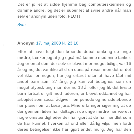
Det er jo let at sidde hjemme bag computerskærmen og
dømme andre, og det er super let at svine andre når man
selv er anonym uden foto. FLOT!
Svar
Anonym
17. maj 2009 kl. 23.10
Efter at have fulgt den løbende debat omkring de unge
mødre, tænker jeg at jeg også må komme med mine tanker.
Jeg er en af dem der selv er blevet mor meget tidligt, var 16
år og nej det var ikke altid en dans på roser, men det er det
vel ikke for nogen, har jeg erfaret efter at have fået mit
andet barn som 27 årig, jeg kan vel betegnes som en
meget atypisk ung mor, der nu 13 år efter jeg fik det første
barn fortsat er gift med faderen, er blevet uddannet og har
arbejdet som socialrådgiver i en periode og nu sideløbende
har planer om at læse jura. Mine erfaringer siger mig at de
der gennem tiden har deltaget i de unge mødre har været i
nogle omstændigheder der har gjort at de har handlet som
de har kunnet, hverken af ond eller dårlig vilje, men fordi
deres betingelser ikke har gjort andet mulig. Jeg har den