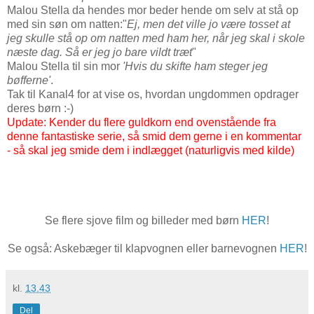
Malou Stella da hendes mor beder hende om selv at stå op
med sin søn om natten:"
Ej, men det ville jo være tosset at
jeg skulle stå op om natten med ham her, når jeg skal i skole
næste dag. Så er jeg jo bare vildt træt
"
Malou Stella til sin mor
'Hvis du skifte ham steger jeg
bøfferne'
.
Tak til Kanal4 for at vise os, hvordan ungdommen opdrager
deres børn :-)
Update: Kender du flere guldkorn end ovenstående fra
denne fantastiske serie, så smid dem gerne i en kommentar
- så skal jeg smide dem i indlægget (naturligvis med kilde)
Se flere sjove film og billeder med børn
HER
!
Se også: Askebæger til klapvognen eller barnevognen
HER
!
kl.
13.43
Del