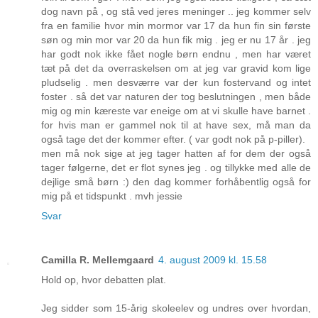
dog navn på , og stå ved jeres meninger .. jeg kommer selv
fra en familie hvor min mormor var 17 da hun fin sin første
søn og min mor var 20 da hun fik mig . jeg er nu 17 år . jeg
har godt nok ikke fået nogle børn endnu , men har været
tæt på det da overraskelsen om at jeg var gravid kom lige
pludselig . men desværre var der kun fostervand og intet
foster . så det var naturen der tog beslutningen , men både
mig og min kæreste var eneige om at vi skulle have barnet .
for hvis man er gammel nok til at have sex, må man da
også tage det der kommer efter. ( var godt nok på p-piller).
men må nok sige at jeg tager hatten af for dem der også
tager følgerne, det er flot synes jeg . og tillykke med alle de
dejlige små børn :) den dag kommer forhåbentlig også for
mig på et tidspunkt . mvh jessie
Svar
Camilla R. Mellemgaard
4. august 2009 kl. 15.58
Hold op, hvor debatten plat.
Jeg sidder som 15-årig skoleelev og undres over hvordan,