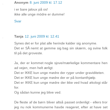
Anonym
8. juni 2009 kl. 17.12
i er bare jaloux på os!
ikke alle unge mödre er dumme!
Svar
Tanja
12. juni 2009 kl. 12.41
Synes det er for plat alle herinde kalder sig anonyme.
Det er SÅ nemt at gemme sig bag sin skærm, og svine folk
til på det groveste.
Ja, der er kommet nogle sjove/mærkelige kommentare hen
ad vejen, men helt ærligt.
Det er IKKE kun unge mødre der ryger under graviditeten.
Det er IKKE kun unge mødre der er på kontanthjælp.
Det er IKKE kun unge mødre der ikke ved hvad økologi står
for.
Og sådan kunne jeg blive ved.
De fleste af de børn bliver altså passet ordenligt - ellers tror
jeg nu nok kommunerne havde reageret, efter at have set