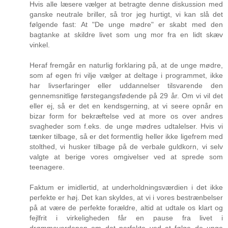
Hvis alle læsere vælger at betragte denne diskussion med
ganske neutrale briller, så tror jeg hurtigt, vi kan slå det
følgende fast: At "De unge mødre" er skabt med den
bagtanke at skildre livet som ung mor fra en lidt skæv
vinkel.
Heraf fremgår en naturlig forklaring på, at de unge mødre,
som af egen fri vilje vælger at deltage i programmet, ikke
har livserfaringer eller uddannelser tilsvarende den
gennemsnitlige førstegangsfødende på 29 år. Om vi vil det
eller ej, så er det en kendsgerning, at vi seere opnår en
bizar form for bekræftelse ved at more os over andres
svagheder som f.eks. de unge mødres udtalelser. Hvis vi
tænker tilbage, så er det formentlig heller ikke ligefrem med
stolthed, vi husker tilbage på de verbale guldkorn, vi selv
valgte at berige vores omgivelser ved at sprede som
teenagere.
Faktum er imidlertid, at underholdningsværdien i det ikke
perfekte er høj. Det kan skyldes, at vi i vores bestrænbelser
på at være de perfekte forældre, altid at udtale os klart og
fejlfrit i virkeligheden får en pause fra livet i