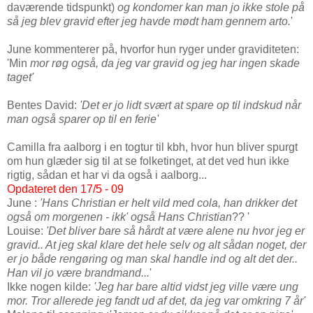
daværende tidspunkt)
og kondomer kan man jo ikke stole på
så jeg blev gravid efter jeg havde mødt ham gennem arto.
'
J
une kommenterer på, hvorfor hun ryger under graviditeten:
'Min
mor røg også, da jeg var gravid og jeg har ingen skade
taget'
Bentes David:
'Det er jo lidt svært at spare op til indskud når
man også sparer op til en ferie'
Camilla fra aalborg i en togtur til kbh, hvor hun bliver spurgt
om hun glæder sig til at se folketinget, at det ved hun ikke
rigtig, sådan et har vi da også i aalborg...
Opdateret den 17/5 - 09
June :
'Hans Christian er helt vild med cola, han drikker det
også om morgenen - ikk' også Hans Christian
?? '
Louise:
'Det bliver bare så hårdt at være alene nu hvor jeg er
gravid.. At jeg skal klare det hele selv og alt sådan noget, der
er jo både rengøring og man skal handle ind og alt det der..
Han vil jo være brandmand...
'
Ikke nogen kilde:
'Jeg har bare altid vidst jeg ville være ung
mor. Tror allerede jeg fandt ud af det, da jeg var omkring 7 år'