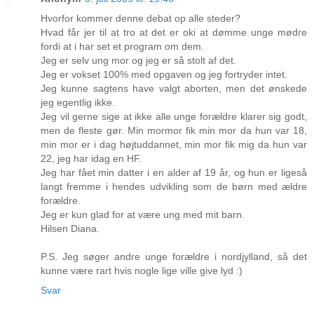
Hvorfor kommer denne debat op alle steder?
Hvad får jer til at tro at det er oki at dømme unge mødre
fordi at i har set et program om dem.
Jeg er selv ung mor og jeg er så stolt af det.
Jeg er vokset 100% med opgaven og jeg fortryder intet.
Jeg kunne sagtens have valgt aborten, men det ønskede
jeg egentlig ikke.
Jeg vil gerne sige at ikke alle unge forældre klarer sig godt,
men de fleste gør. Min mormor fik min mor da hun var 18,
min mor er i dag højtuddannet, min mor fik mig da hun var
22, jeg har idag en HF.
Jeg har fået min datter i en alder af 19 år, og hun er ligeså
langt fremme i hendes udvikling som de børn med ældre
forældre.
Jeg er kun glad for at være ung med mit barn.
Hilsen Diana.
P.S. Jeg søger andre unge forældre i nordjylland, så det
kunne være rart hvis nogle lige ville give lyd :)
Svar