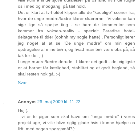
os i med og modgang, på tæt hold.
Det er klart at tv-holdet klipper alle de "kedelige" scener fra,
hvor de unge mødre/fædre klarer skærerne.. Vi voksne kan
sige lige så spøjse ting - se bare de kommentar som
kommer fra voksen-reality - specielt Paradise hotel-
deltagerne til tider (oohhh my nogle hatte).. Personligt lærer
jeg noget af at se "De unge mødre" om min egen
opdragelse af mine børn, og hvad man bør være obs på, så
tak for det ;-)
I unge mødre/fædre derude.. I klarer det godt - det vigtigste
er at barnet får kærlighed, stabilitet og et godt bagland, så
skal resten nok gå. :-)
Svar
Anonym
26. maj 2009 kl. 11.22
Hej (:
- vi er to piger som skal have om "unge mødre" i vores
projekt uge, vi ville blive rigtig glade hvis i kunne hjælpe os
lidt, med nogen spørgsmål?(: