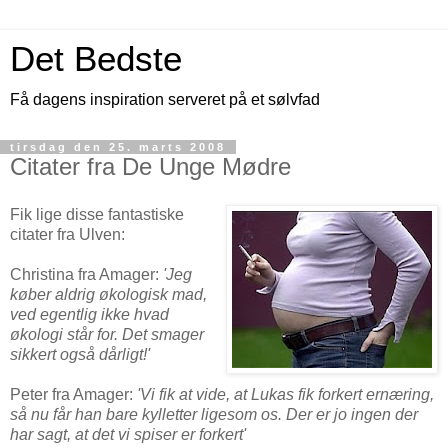
Det Bedste
Få dagens inspiration serveret på et sølvfad
tirsdag den 25. marts 2008
Citater fra De Unge Mødre
Fik lige disse fantastiske
citater fra Ulven:
Christina fra Amager:
'Jeg
køber aldrig økologisk mad,
ved egentlig ikke hvad
økologi står for. Det smager
sikkert også dårligt!'
Peter fra Amager:
'Vi fik at vide, at Lukas fik forkert ernæring,
så nu får han bare kylletter ligesom os. Der er jo ingen der
har sagt, at det vi spiser er forkert'