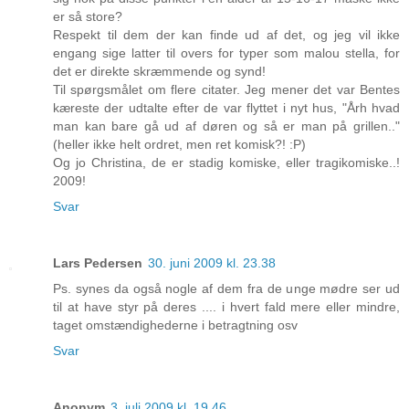
er så store?
Respekt til dem der kan finde ud af det, og jeg vil ikke
engang sige latter til overs for typer som malou stella, for
det er direkte skræmmende og synd!
Til spørgsmålet om flere citater. Jeg mener det var Bentes
kæreste der udtalte efter de var flyttet i nyt hus, "Årh hvad
man kan bare gå ud af døren og så er man på grillen.."
(heller ikke helt ordret, men ret komisk?! :P)
Og jo Christina, de er stadig komiske, eller tragikomiske..!
2009!
Svar
Lars Pedersen
30. juni 2009 kl. 23.38
Ps. synes da også nogle af dem fra de unge mødre ser ud
til at have styr på deres .... i hvert fald mere eller mindre,
taget omstændighederne i betragtning osv
Svar
Anonym
3. juli 2009 kl. 19.46