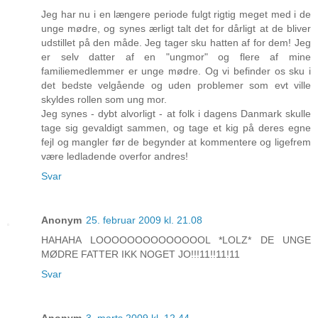
Jeg har nu i en længere periode fulgt rigtig meget med i de
unge mødre, og synes ærligt talt det for dårligt at de bliver
udstillet på den måde. Jeg tager sku hatten af for dem! Jeg
er selv datter af en "ungmor" og flere af mine
familiemedlemmer er unge mødre. Og vi befinder os sku i
det bedste velgående og uden problemer som evt ville
skyldes rollen som ung mor.
Jeg synes - dybt alvorligt - at folk i dagens Danmark skulle
tage sig gevaldigt sammen, og tage et kig på deres egne
fejl og mangler før de begynder at kommentere og ligefrem
være ledladende overfor andres!
Svar
Anonym
25. februar 2009 kl. 21.08
HAHAHA LOOOOOOOOOOOOOOL *LOLZ* DE UNGE
MØDRE FATTER IKK NOGET JO!!!11!!11!11
Svar
Anonym
3. marts 2009 kl. 12.44