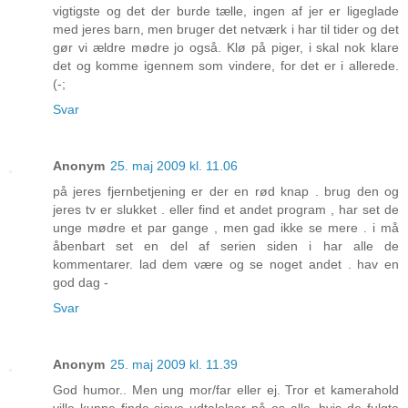
vigtigste og det der burde tælle, ingen af jer er ligeglade
med jeres barn, men bruger det netværk i har til tider og det
gør vi ældre mødre jo også. Klø på piger, i skal nok klare
det og komme igennem som vindere, for det er i allerede.
(-;
Svar
Anonym
25. maj 2009 kl. 11.06
på jeres fjernbetjening er der en rød knap . brug den og
jeres tv er slukket . eller find et andet program , har set de
unge mødre et par gange , men gad ikke se mere . i må
åbenbart set en del af serien siden i har alle de
kommentarer. lad dem være og se noget andet . hav en
god dag -
Svar
Anonym
25. maj 2009 kl. 11.39
God humor.. Men ung mor/far eller ej. Tror et kamerahold
ville kunne finde sjove udtalelser på os alle, hvis de fulgte