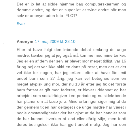
Det er jo let at sidde hjemme bag computerskærmen og
dømme andre, og det er super let at svine andre når man
selv er anonym uden foto. FLOT!
Svar
Anonym
17. maj 2009 kl. 23.10
Efter at have fulgt den løbende debat omkring de unge
mødre, tænker jeg at jeg også må komme med mine tanker.
Jeg er en af dem der selv er blevet mor meget tidligt, var 16
år og nej det var ikke altid en dans på roser, men det er det
vel ikke for nogen, har jeg erfaret efter at have fået mit
andet barn som 27 årig, jeg kan vel betegnes som en
meget atypisk ung mor, der nu 13 år efter jeg fik det første
barn fortsat er gift med faderen, er blevet uddannet og har
arbejdet som socialrådgiver i en periode og nu sideløbende
har planer om at læse jura. Mine erfaringer siger mig at de
der gennem tiden har deltaget i de unge mødre har været i
nogle omstændigheder der har gjort at de har handlet som
de har kunnet, hverken af ond eller dårlig vilje, men fordi
deres betingelser ikke har gjort andet mulig. Jeg har den