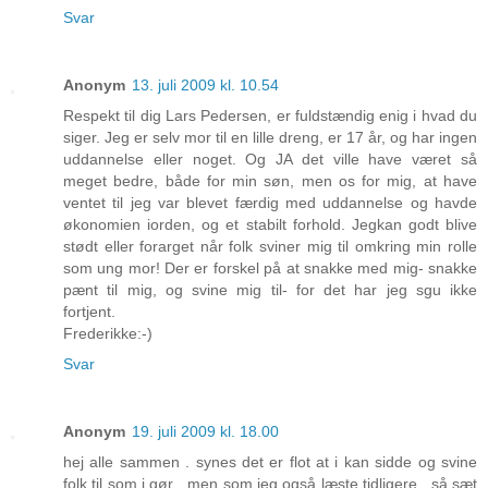
Svar
Anonym
13. juli 2009 kl. 10.54
Respekt til dig Lars Pedersen, er fuldstændig enig i hvad du
siger. Jeg er selv mor til en lille dreng, er 17 år, og har ingen
uddannelse eller noget. Og JA det ville have været så
meget bedre, både for min søn, men os for mig, at have
ventet til jeg var blevet færdig med uddannelse og havde
økonomien iorden, og et stabilt forhold. Jegkan godt blive
stødt eller forarget når folk sviner mig til omkring min rolle
som ung mor! Der er forskel på at snakke med mig- snakke
pænt til mig, og svine mig til- for det har jeg sgu ikke
fortjent.
Frederikke:-)
Svar
Anonym
19. juli 2009 kl. 18.00
hej alle sammen . synes det er flot at i kan sidde og svine
folk til som i gør . men som jeg også læste tidligere , så sæt