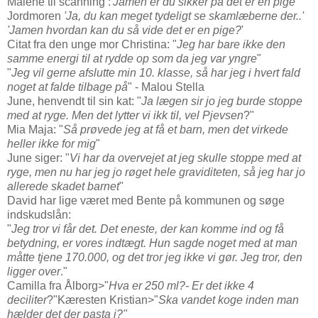
Malene til scanning :
'Jamen er du sikker på det er en pige'
Jordmoren
'Ja, du kan meget tydeligt se skamlæberne der..'
'Jamen hvordan kan du så vide det er en pige?
'
Citat fra den unge mor Christina: "
Jeg har bare ikke den
samme energi til at rydde op som da jeg var yngre
"
"
Jeg vil gerne afslutte min 10. klasse, så har jeg i hvert fald
noget at falde tilbage på
" - Malou Stella
June, henvendt til sin kat: "
Ja lægen sir jo jeg burde stoppe
med at ryge. Men det lytter vi ikk til, vel Pjevsen
?"
Mia Maja: "
Så prøvede jeg at få et barn, men det virkede
heller ikke for mig
"
June siger: "
Vi har da overvejet at jeg skulle stoppe med at
ryge, men nu har jeg jo røget hele graviditeten, så jeg har jo
allerede skadet barnet
"
David har lige været med Bente på kommunen og søge
indskudslån:
"
Jeg tror vi får det. Det eneste, der kan komme ind og få
betydning, er vores indtægt. Hun sagde noget med at man
måtte tjene 170.000, og det tror jeg ikke vi gør. Jeg tror, den
ligger over
."
Camilla fra Ålborg>"
Hva er 250 ml?- Er det ikke 4
deciliter
?"Kæresten Kristian>"
Ska vandet koge inden man
hælder det der pasta i?"