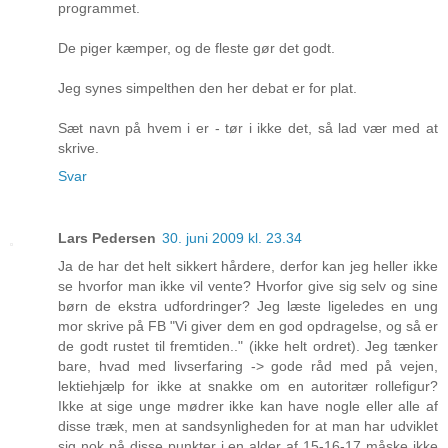
programmet.
De piger kæmper, og de fleste gør det godt.
Jeg synes simpelthen den her debat er for plat.
Sæt navn på hvem i er - tør i ikke det, så lad vær med at
skrive.
Svar
Lars Pedersen
30. juni 2009 kl. 23.34
Ja de har det helt sikkert hårdere, derfor kan jeg heller ikke
se hvorfor man ikke vil vente? Hvorfor give sig selv og sine
børn de ekstra udfordringer? Jeg læste ligeledes en ung
mor skrive på FB "Vi giver dem en god opdragelse, og så er
de godt rustet til fremtiden.." (ikke helt ordret). Jeg tænker
bare, hvad med livserfaring -> gode råd med på vejen,
lektiehjælp for ikke at snakke om en autoritær rollefigur?
Ikke at sige unge mødrer ikke kan have nogle eller alle af
disse træk, men at sandsynligheden for at man har udviklet
sig nok på disse punkter i en alder af 15-16-17 måske ikke