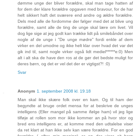
dømme unge der bliver forældre, skal man tage hatten af
for dem der klare forældre opgaven med bravour, for de har
helt sikkert haft det sværere end andre og ældre forældre.
Dels med alle de fordomme der følger med det at blive ung
forældre, samt alle de ting de unge skal lære om livet. Vil
dog lige sige at jeg godt kan trække lidt på smilebåndet over
nogle af de unge i "De unge mødre" fordi enkle af dem
virker en del umodne og ikke helt klar over hvad det var det
gik ind til, samt nogle virker også lidt mediel******e:0) Men
alt i alt ska de have den ros at de gør det bedste muligt for
deres børn, og det er vel det der er vigtigst?! :0)
Svar
Anonym
1. september 2008 kl. 19.18
Man skal ikke skære folk over en kam. Og til ham der
begyndte at bruge ordet mensa for at beskrive de unges
intelligens (Eller mangel på samme ifølge ham) vil jeg lige
tilføje at rollen som mor ikke kommer an på hvor stor og
bred ens intelligens er, at komme med den udtalelse viser
da ret klart at han ikke selv kan være forældre. For en god