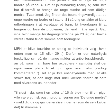
drømmeverdenen om det perfekte ved at følge de unge
mødre på kanal 4. Det er jo bundærlig reality tv, som ikke
har til formål at hænge de unge mødre ud som dårlige
mødre. Tværtimod. Jeg finder det beundringsværdigt, at de
unge mødre og fædre er i stand til i så ung en alder at klare
udfordringen i at varetage et barn, få hverdagen til at
fungere og løse de problemer, der end måtte opstå. Gad
vide hvor mange førstegangsfødende på 29 år, der havde
været i stand til det samme som teenagere...
MEN at blive forældre er stadig et individuelt valg, hvad
enten man er 15 eller 29 :) Derfor er der naturligvis
forskellige syn på de mange måder at gribe forældrerollen
an på, som man bare bør acceptere - samtidig skal der
også være plads til et godt grin over f.eks. økologi
kommentaren :) Det er jo ikke ensbetydende med, at alle
straks tror, at den unge mor udelukkende fodrer sit barn
med alverdens usundheder.
Til sidst - du, som i en alder af 15 år blev mor til en pige,
ville være et frisk pust i programserien om "De unge mødre"
- meld dig da og gør generaliseringerne (som du selv kalder
det) til skamme :)