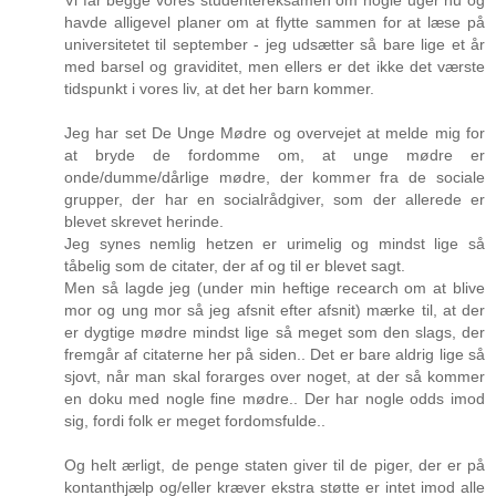
havde alligevel planer om at flytte sammen for at læse på
universitetet til september - jeg udsætter så bare lige et år
med barsel og graviditet, men ellers er det ikke det værste
tidspunkt i vores liv, at det her barn kommer.
Jeg har set De Unge Mødre og overvejet at melde mig for
at bryde de fordomme om, at unge mødre er
onde/dumme/dårlige mødre, der kommer fra de sociale
grupper, der har en socialrådgiver, som der allerede er
blevet skrevet herinde.
Jeg synes nemlig hetzen er urimelig og mindst lige så
tåbelig som de citater, der af og til er blevet sagt.
Men så lagde jeg (under min heftige recearch om at blive
mor og ung mor så jeg afsnit efter afsnit) mærke til, at der
er dygtige mødre mindst lige så meget som den slags, der
fremgår af citaterne her på siden.. Det er bare aldrig lige så
sjovt, når man skal forarges over noget, at der så kommer
en doku med nogle fine mødre.. Der har nogle odds imod
sig, fordi folk er meget fordomsfulde..
Og helt ærligt, de penge staten giver til de piger, der er på
kontanthjælp og/eller kræver ekstra støtte er intet imod alle