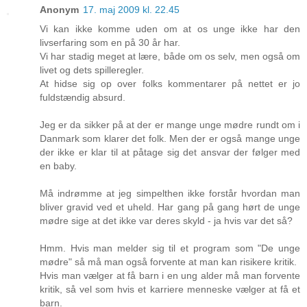
Anonym
17. maj 2009 kl. 22.45
Vi kan ikke komme uden om at os unge ikke har den
livserfaring som en på 30 år har.
Vi har stadig meget at lære, både om os selv, men også om
livet og dets spilleregler.
At hidse sig op over folks kommentarer på nettet er jo
fuldstændig absurd.
Jeg er da sikker på at der er mange unge mødre rundt om i
Danmark som klarer det folk. Men der er også mange unge
der ikke er klar til at påtage sig det ansvar der følger med
en baby.
Må indrømme at jeg simpelthen ikke forstår hvordan man
bliver gravid ved et uheld. Har gang på gang hørt de unge
mødre sige at det ikke var deres skyld - ja hvis var det så?
Hmm. Hvis man melder sig til et program som "De unge
mødre" så må man også forvente at man kan risikere kritik.
Hvis man vælger at få barn i en ung alder må man forvente
kritik, så vel som hvis et karriere menneske vælger at få et
barn.