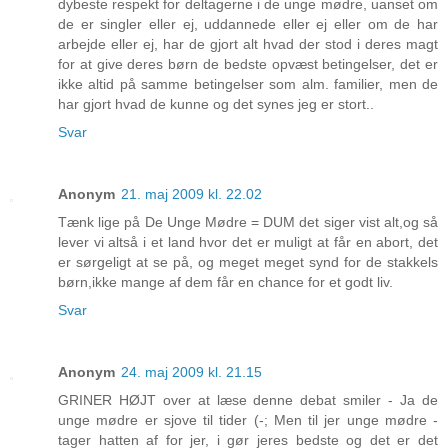
dybeste respekt for deltagerne i de unge mødre, uanset om
de er singler eller ej, uddannede eller ej eller om de har
arbejde eller ej, har de gjort alt hvad der stod i deres magt
for at give deres børn de bedste opvæst betingelser, det er
ikke altid på samme betingelser som alm. familier, men de
har gjort hvad de kunne og det synes jeg er stort..
Svar
Anonym
21. maj 2009 kl. 22.02
Tænk lige på De Unge Mødre = DUM det siger vist alt,og så
lever vi altså i et land hvor det er muligt at får en abort, det
er sørgeligt at se på, og meget meget synd for de stakkels
børn,ikke mange af dem får en chance for et godt liv.
Svar
Anonym
24. maj 2009 kl. 21.15
GRINER HØJT over at læse denne debat smiler - Ja de
unge mødre er sjove til tider (-; Men til jer unge mødre -
tager hatten af for jer, i gør jeres bedste og det er det