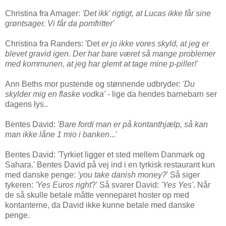
Christina fra Amager:
'Det ikk' rigtigt, at Lucas ikke får sine
grøntsager. Vi får da pomfritter'
Christina fra Randers: 'Det
er jo ikke vores skyld, at jeg er
blevet gravid igen. Der har bare været så mange problemer
med kommunen, at jeg har glemt at tage mine p-piller!'
Ann Beths mor pustende og stønnende udbryder:
'Du
skylder mig en flaske vodka'
- lige da hendes barnebarn ser
dagens lys..
Bentes David:
'Bare fordi man er på kontanthjælp, så kan
man ikke låne 1 mio i banken
...'
Bentes D
avid: 'Tyrkiet ligger et sted mellem Danmark og
Sahara.' Bentes David på vej ind i en tyrkisk restaurant kun
med danske penge:
'you take danish money?
' Så siger
tykeren:
'Yes Euros right
?' Så svarer David:
'Yes Yes'
. Når
de så skulle betale måtte venneparet hoster op med
kontanterne, da David ikke kunne betale med danske
penge.