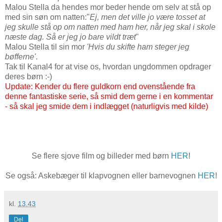
Malou Stella da hendes mor beder hende om selv at stå op
med sin søn om natten:"
Ej, men det ville jo være tosset at
jeg skulle stå op om natten med ham her, når jeg skal i skole
næste dag. Så er jeg jo bare vildt træt
"
Malou Stella til sin mor
'Hvis du skifte ham steger jeg
bøfferne'
.
Tak til Kanal4 for at vise os, hvordan ungdommen opdrager
deres børn :-)
Update: Kender du flere guldkorn end ovenstående fra
denne fantastiske serie, så smid dem gerne i en kommentar
- så skal jeg smide dem i indlægget (naturligvis med kilde)
Se flere sjove film og billeder med børn
HER
!
Se også: Askebæger til klapvognen eller barnevognen
HER
!
kl.
13.43
Del