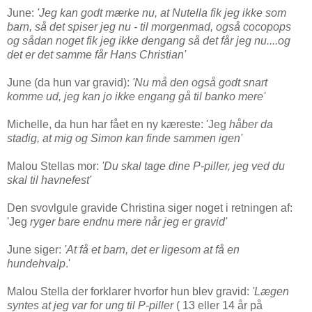
June:
'Jeg kan godt mærke nu, at Nutella fik jeg ikke som
barn, så det spiser jeg nu - til morgenmad, også cocopops
og sådan noget fik jeg ikke dengang så det får jeg nu....og
det er det samme får Hans Christian'
June (da hun var gravid):
'Nu må den også godt snart
komme ud, jeg kan jo ikke engang gå til banko mere'
Michelle, da hun har fået en ny kæreste: 'Jeg
håber da
stadig, at mig og Simon kan finde sammen igen'
Malou Stellas mor:
'Du skal tage dine P-piller, jeg ved du
skal til havnefest'
Den svovlgule gravide Christina siger noget i retningen af:
'Jeg
ryger bare endnu mere når jeg er gravid'
June siger:
'At få et barn, det er ligesom at få en
hundehvalp
.'
Malou Stella der forklarer hvorfor hun blev gravid:
'Lægen
syntes at jeg var for ung til P-piller
( 13 eller 14 år på