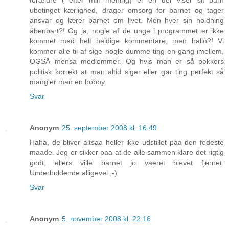
forældre ( efter min mening) er en der viser sit barn
ubetinget kærlighed, drager omsorg for barnet og tager
ansvar og lærer barnet om livet. Men hver sin holdning
åbenbart?! Og ja, nogle af de unge i programmet er ikke
kommet med helt heldige kommentare, men hallo?! Vi
kommer alle til af sige nogle dumme ting en gang imellem,
OGSÅ mensa medlemmer. Og hvis man er så pokkers
politisk korrekt at man altid siger eller gør ting perfekt så
mangler man en hobby.
Svar
Anonym
25. september 2008 kl. 16.49
Haha, de bliver altsaa heller ikke udstillet paa den fedeste
maade. Jeg er sikker paa at de alle sammen klare det rigtig
godt, ellers ville barnet jo vaeret blevet fjernet.
Underholdende alligevel ;-)
Svar
Anonym
5. november 2008 kl. 22.16