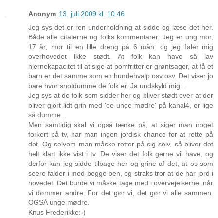
Anonym
13. juli 2009 kl. 10.46
Jeg sys det er ren underholdning at sidde og læse det her.
Både alle citaterne og folks kommentarer. Jeg er ung mor,
17 år, mor til en lille dreng på 6 mån. og jeg føler mig
overhovedet ikke stødt. At folk kan have så lav
hjernekapacitet til at sige at pomfritter er grøntsager, at få et
barn er det samme som en hundehvalp osv osv. Det viser jo
bare hvor snotdumme de folk er. Ja undskyld mig...
Jeg sys at de folk som sidder her og bliver stødt over at der
bliver gjort lidt grin med 'de unge mødre' på kanal4, er lige
så dumme...
Men samtidig skal vi også tænke på, at siger man noget
forkert på tv, har man ingen jordisk chance for at rette på
det. Og selvom man måske retter på sig selv, så bliver det
helt klart ikke vist i tv. De viser det folk gerne vil have, og
derfor kan jeg sidde tilbage her og grine af det, at os som
seere falder i med begge ben, og straks tror at de har jord i
hovedet. Det burde vi måske tage med i overvejelserne, når
vi dømmer andre. For det gør vi, det gør vi alle sammen.
OGSÅ unge mødre.
Knus Frederikke:-)