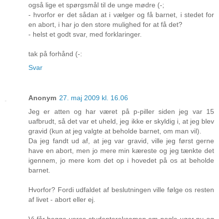
også lige et spørgsmål til de unge mødre (-;
- hvorfor er det sådan at i vælger og få barnet, i stedet for
en abort, i har jo den store mulighed for at få det?
- helst et godt svar, med forklaringer.
tak på forhånd (-:
Svar
Anonym
27. maj 2009 kl. 16.06
Jeg er atten og har været på p-piller siden jeg var 15
uafbrudt, så det var et uheld, jeg ikke er skyldig i, at jeg blev
gravid (kun at jeg valgte at beholde barnet, om man vil).
Da jeg fandt ud af, at jeg var gravid, ville jeg først gerne
have en abort, men jo mere min kæreste og jeg tænkte det
igennem, jo mere kom det op i hovedet på os at beholde
barnet.
Hvorfor? Fordi udfaldet af beslutningen ville følge os resten
af livet - abort eller ej.
Vi får begge vores studentereksamen om nogle uger nu og