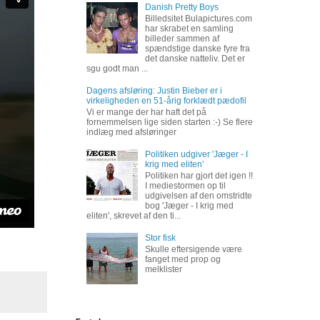
Danish Pretty Boys
Billedsitet Bulapictures.com
har skrabet en samling
billeder sammen af
spændstige danske fyre fra
det danske natteliv. Det er
sgu godt man ...
Dagens afsløring: Justin Bieber er i
virkeligheden en 51-årig forklædt pædofil
Vi er mange der har haft det på
fornemmelsen lige siden starten :-) Se flere
indlæg med afsløringer
Politiken udgiver 'Jæger - I
krig med eliten'
Politiken har gjort det igen !!
I mediestormen op til
udgivelsen af den omstridte
bog 'Jæger - I krig med
eliten', skrevet af den ti...
Stor fisk
Skulle eftersigende være
fanget med prop og
melklister