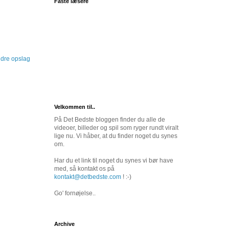
Faste læsere
dre opslag
Velkommen til..
På Det Bedste bloggen finder du alle de
videoer, billeder og spil som ryger rundt viralt
lige nu. Vi håber, at du finder noget du synes
om.
Har du et link til noget du synes vi bør have
med, så kontakt os på
kontakt@detbedste.com
! :-)
Go' fornøjelse..
Archive