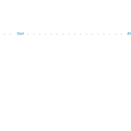
Start
Æl