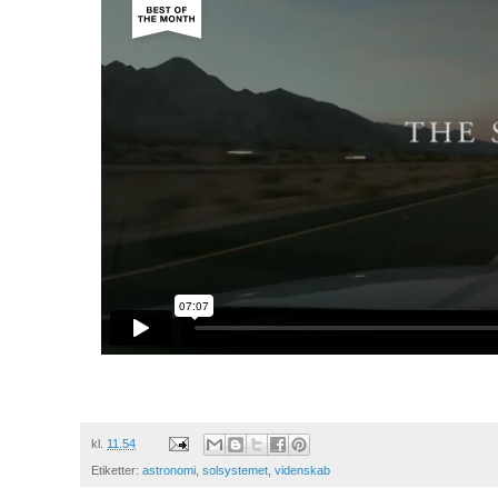
kl.
11.54
Etiketter:
astronomi
,
solsystemet
,
videnskab