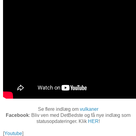
Se flere indlæg om
vulkaner
Facebook
: Bliv ven med DetBedste og få nye indlæg som
statusopdateringer. Klik
HER
!
[
Youtube
]