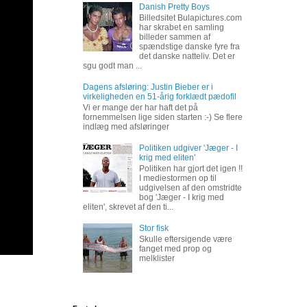
Danish Pretty Boys
Billedsitet Bulapictures.com
har skrabet en samling
billeder sammen af
spændstige danske fyre fra
det danske natteliv. Det er
sgu godt man ...
Dagens afsløring: Justin Bieber er i
virkeligheden en 51-årig forklædt pædofil
Vi er mange der har haft det på
fornemmelsen lige siden starten :-) Se flere
indlæg med afsløringer
Politiken udgiver 'Jæger - I
krig med eliten'
Politiken har gjort det igen !!
I mediestormen op til
udgivelsen af den omstridte
bog 'Jæger - I krig med
eliten', skrevet af den ti...
Stor fisk
Skulle eftersigende være
fanget med prop og
melklister