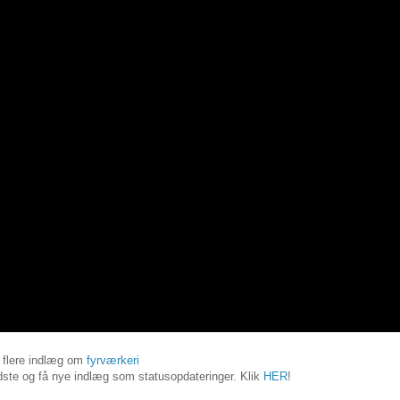
 flere indlæg om
fyrværkeri
ste og få nye indlæg som statusopdateringer. Klik
HER
!