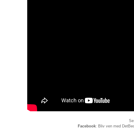
Se
Facebook
: Bliv ven med DetBed