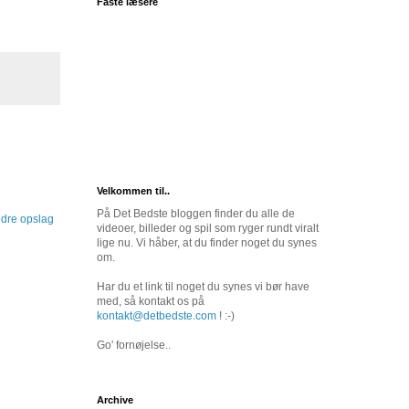
Faste læsere
Velkommen til..
På Det Bedste bloggen finder du alle de
dre opslag
videoer, billeder og spil som ryger rundt viralt
lige nu. Vi håber, at du finder noget du synes
om.
Har du et link til noget du synes vi bør have
med, så kontakt os på
kontakt@detbedste.com
! :-)
Go' fornøjelse..
Archive