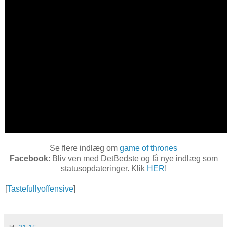
Se flere indlæg om
game of thrones
Facebook
: Bliv ven med DetBedste og få nye indlæg som
statusopdateringer. Klik
HER
!
[
Tastefullyoffensive
]