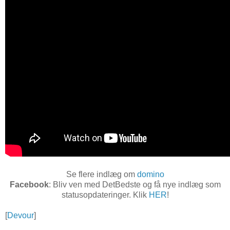
Se flere indlæg om
domino
Facebook
: Bliv ven med DetBedste og få nye indlæg som
statusopdateringer. Klik
HER
!
[
Devour
]