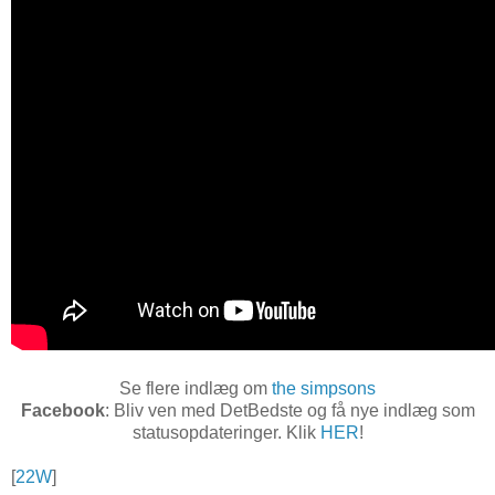
Se flere indlæg om
the simpsons
Facebook
: Bliv ven med DetBedste og få nye indlæg som
statusopdateringer. Klik
HER
!
[
22W
]