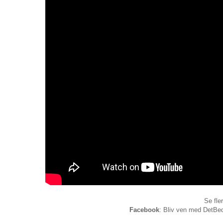
Se fle
Facebook
: Bliv ven med DetBed