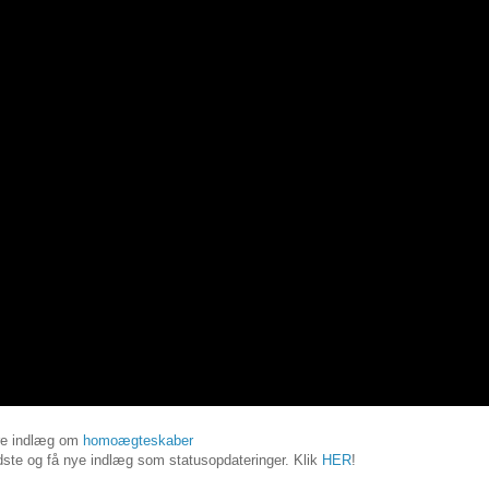
re indlæg om
homoægteskaber
ste og få nye indlæg som statusopdateringer. Klik
HER
!