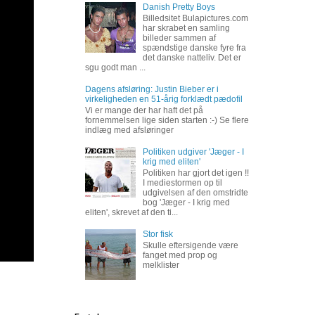
Danish Pretty Boys
Billedsitet Bulapictures.com
har skrabet en samling
billeder sammen af
spændstige danske fyre fra
det danske natteliv. Det er
sgu godt man ...
Dagens afsløring: Justin Bieber er i
virkeligheden en 51-årig forklædt pædofil
Vi er mange der har haft det på
fornemmelsen lige siden starten :-) Se flere
indlæg med afsløringer
Politiken udgiver 'Jæger - I
krig med eliten'
Politiken har gjort det igen !!
I mediestormen op til
udgivelsen af den omstridte
bog 'Jæger - I krig med
eliten', skrevet af den ti...
Stor fisk
Skulle eftersigende være
fanget med prop og
melklister