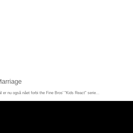
Marriage
er nu også nået forbi the Fine Bros' "Kids React" serie...