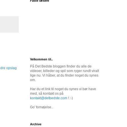
Faste læsere
Velkommen til..
På Det Bedste bloggen finder du alle de
dre opslag
videoer, billeder og spil som ryger rundt viralt
lige nu. Vi håber, at du finder noget du synes
om.
Har du et link til noget du synes vi bør have
med, så kontakt os på
kontakt@detbedste.com
! :-)
Go' fornøjelse..
Archive