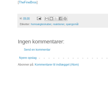
[
TheFineBros
]
kl.
09.00
Etiketter:
homoægteskaber
,
reaktioner
,
spørgsmål
Ingen kommentarer:
Send en kommentar
Nyere opslag
Abonner på:
Kommentarer til indlægget (Atom)