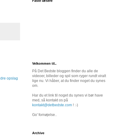
Faste læsere
Velkommen til..
På Det Bedste bloggen finder du alle de
videoer, billeder og spil som ryger rundt viralt
dre opslag
lige nu. Vi håber, at du finder noget du synes
om.
Har du et link til noget du synes vi bør have
med, så kontakt os på
kontakt@detbedste.com
! :-)
Go' fornøjelse..
Archive