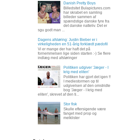
Danish Pretty Boys
Billedsitet Bulapictures.com
har skrabet en samling
billeder sammen af
spændstige danske fyre fra
det danske natteliv. Det er
sgu godt man ...
Dagens afsløring: Justin Bieber er i
virkeligheden en 51-årig forklædt pædofil
Vi er mange der har haft det på
fornemmelsen lige siden starten :-) Se flere
indlæg med afsløringer
Politiken udgiver 'Jæger - I
krig med eliten'
Politiken har gjort det igen !!
I mediestormen op til
udgivelsen af den omstridte
bog 'Jæger - I krig med
eliten', skrevet af den ti...
Stor fisk
Skulle eftersigende være
fanget med prop og
melklister