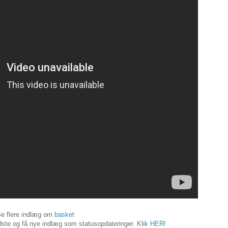
e flere indlæg om
basket
ste og få nye indlæg som statusopdateringer. Klik
HER
!