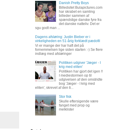
Danish Pretty Boys
Billedsitet Bulapictures.com
har skrabet en samling
billeder sammen af
spændstige danske fyre fra
det danske natteliv. Det er
sgu godt man ...
Dagens afsløring: Justin Bieber er i
virkeligheden en 51-årig forklædt pædofil
Vi er mange der har haft det på
fornemmelsen lige siden starten :-) Se flere
indlæg med afsløringer
Politiken udgiver 'Jæger - I
krig med eliten'
Politiken har gjort det igen !!
I mediestormen op til
udgivelsen af den omstridte
bog 'Jæger - I krig med
eliten', skrevet af den ti...
Stor fisk
Skulle eftersigende være
fanget med prop og
melklister