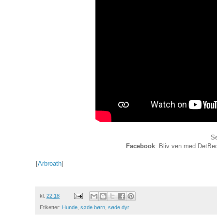
Se
Facebook
: Bliv ven med DetBed
[
Arbroath
]
kl.
22.18
Etiketter:
Hunde
,
søde børn
,
søde dyr