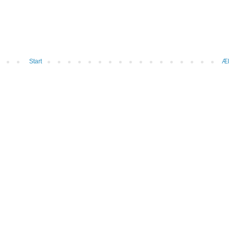
Start
Æl