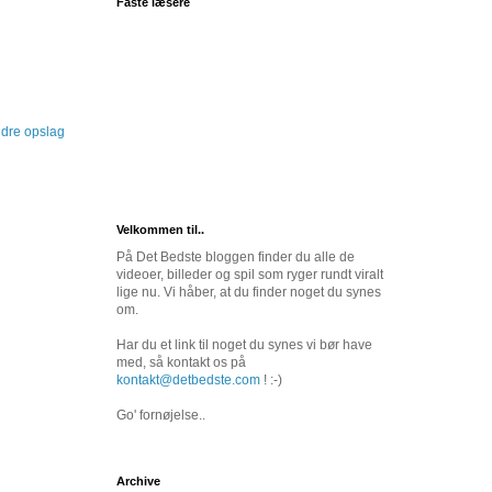
Faste læsere
dre opslag
Velkommen til..
På Det Bedste bloggen finder du alle de
videoer, billeder og spil som ryger rundt viralt
lige nu. Vi håber, at du finder noget du synes
om.
Har du et link til noget du synes vi bør have
med, så kontakt os på
kontakt@detbedste.com
! :-)
Go' fornøjelse..
Archive