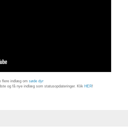
 flere indlæg om
søde dyr
ste og få nye indlæg som statusopdateringer. Klik
HER
!