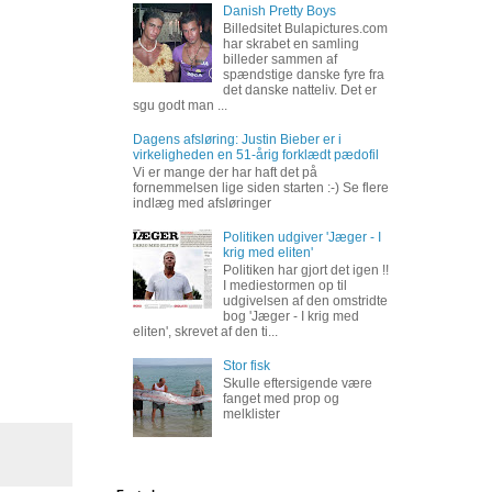
Danish Pretty Boys
Billedsitet Bulapictures.com
har skrabet en samling
billeder sammen af
spændstige danske fyre fra
det danske natteliv. Det er
sgu godt man ...
Dagens afsløring: Justin Bieber er i
virkeligheden en 51-årig forklædt pædofil
Vi er mange der har haft det på
fornemmelsen lige siden starten :-) Se flere
indlæg med afsløringer
Politiken udgiver 'Jæger - I
krig med eliten'
Politiken har gjort det igen !!
I mediestormen op til
udgivelsen af den omstridte
bog 'Jæger - I krig med
eliten', skrevet af den ti...
Stor fisk
Skulle eftersigende være
fanget med prop og
melklister