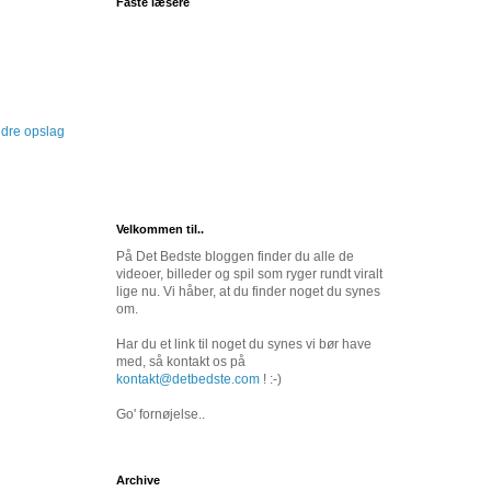
Faste læsere
dre opslag
Velkommen til..
På Det Bedste bloggen finder du alle de
videoer, billeder og spil som ryger rundt viralt
lige nu. Vi håber, at du finder noget du synes
om.
Har du et link til noget du synes vi bør have
med, så kontakt os på
kontakt@detbedste.com
! :-)
Go' fornøjelse..
Archive