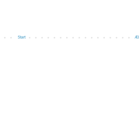
Start
Æl