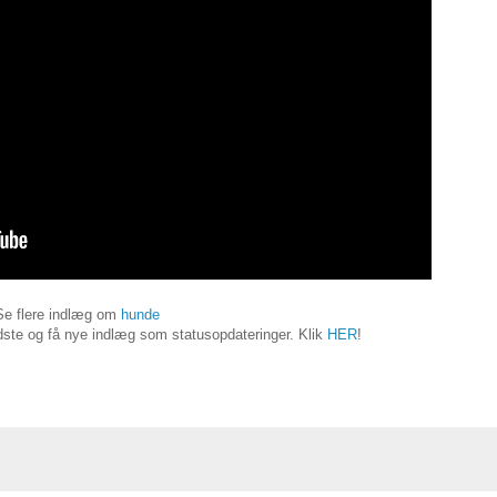
Se flere indlæg om
hunde
ste og få nye indlæg som statusopdateringer. Klik
HER
!