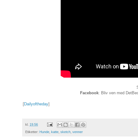
Facebook
: Bliv ven med DetBed
[
Dailyoftheday
]
kl.
19.56
Etiketter:
Hunde
,
katte
,
sketch
,
venner