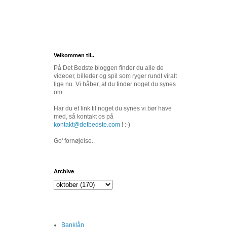
Velkommen til..
På Det Bedste bloggen finder du alle de
videoer, billeder og spil som ryger rundt viralt
lige nu. Vi håber, at du finder noget du synes
om.
Har du et link til noget du synes vi bør have
med, så kontakt os på
kontakt@detbedste.com
! :-)
Go' fornøjelse..
Archive
Banklån