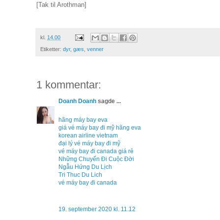
[Tak til Arothman]
kl.
14.00
Etiketter:
dyr
,
gæs
,
venner
1 kommentar:
Doanh Doanh
sagde ...
hãng máy bay eva
giá vé máy bay đi mỹ hãng eva
korean airline vietnam
đại lý vé máy bay đi mỹ
vé máy bay đi canada giá rẻ
Những Chuyến Đi Cuộc Đời
Ngẫu Hứng Du Lịch
Tri Thuc Du Lich
vé máy bay đi canada
19. september 2020 kl. 11.12