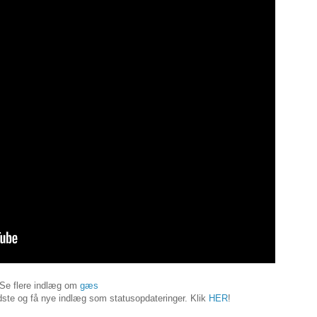
Se flere indlæg om
gæs
ste og få nye indlæg som statusopdateringer. Klik
HER
!