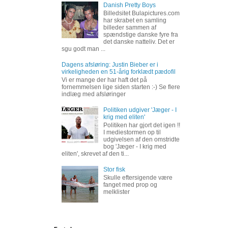
Danish Pretty Boys
Billedsitet Bulapictures.com
har skrabet en samling
billeder sammen af
spændstige danske fyre fra
det danske natteliv. Det er
sgu godt man ...
Dagens afsløring: Justin Bieber er i
virkeligheden en 51-årig forklædt pædofil
Vi er mange der har haft det på
fornemmelsen lige siden starten :-) Se flere
indlæg med afsløringer
Politiken udgiver 'Jæger - I
krig med eliten'
Politiken har gjort det igen !!
I mediestormen op til
udgivelsen af den omstridte
bog 'Jæger - I krig med
eliten', skrevet af den ti...
Stor fisk
Skulle eftersigende være
fanget med prop og
melklister