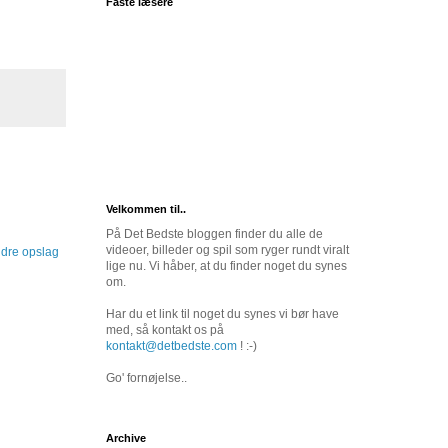
Faste læsere
Velkommen til..
På Det Bedste bloggen finder du alle de
videoer, billeder og spil som ryger rundt viralt
dre opslag
lige nu. Vi håber, at du finder noget du synes
om.
Har du et link til noget du synes vi bør have
med, så kontakt os på
kontakt@detbedste.com
! :-)
Go' fornøjelse..
Archive