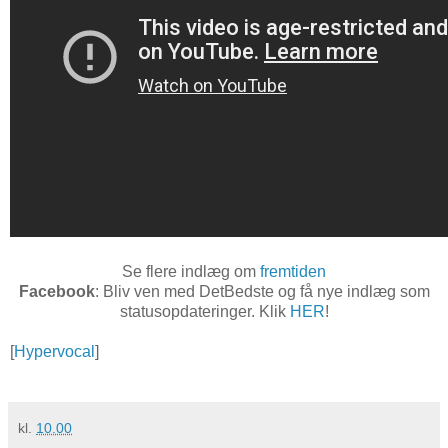
Se flere indlæg om
fremtiden
Facebook
: Bliv ven med DetBedste og få nye indlæg som
statusopdateringer. Klik
HER
!
[
Hypervocal
]
kl.
10.00