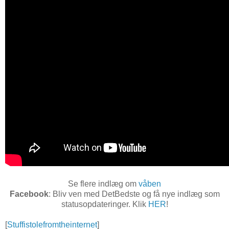
Se flere indlæg om
våben
Facebook
: Bliv ven med DetBedste og få nye indlæg som
statusopdateringer. Klik
HER
!
[
Stuffistolefromtheinternet
]