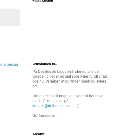
Faste læsere
Velkommen til..
dre opslag
På Det Bedste bloggen finder du alle de
videoer, billeder og spil som ryger rundt viralt
lige nu. Vi håber, at du finder noget du synes
om.
Har du et link til noget du synes vi bør have
med, så kontakt os på
kontakt@detbedste.com
! :-)
Go' fornøjelse..
Archive