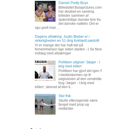
Danish Pretty Boys
Billedsitet Bulapictures.com
har skrabet en samling
billeder sammen af
spændstige danske fyre fra
det danske natteliv. Det er
sgu godt man ...
Dagens afsløring: Justin Bieber er i
virkeligheden en 51-årig forklædt pædofil
Vi er mange der har haft det på
fornemmelsen lige siden starten :-) Se flere
indlæg med afsløringer
Politiken udgiver 'Jæger - I
krig med eliten'
Politiken har gjort det igen !!
I mediestormen op til
udgivelsen af den omstridte
bog 'Jæger - I krig med
eliten', skrevet af den ti...
Stor fisk
Skulle eftersigende være
fanget med prop og
melklister