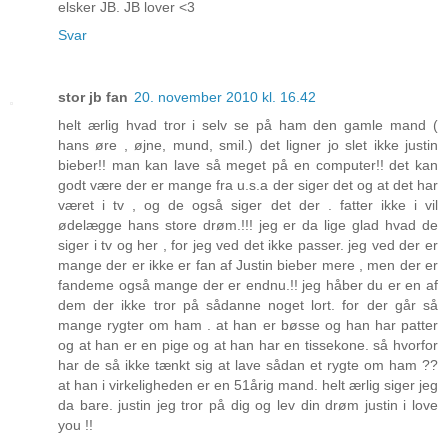
elsker JB. JB lover <3
Svar
stor jb fan
20. november 2010 kl. 16.42
helt ærlig hvad tror i selv se på ham den gamle mand (
hans øre , øjne, mund, smil.) det ligner jo slet ikke justin
bieber!! man kan lave så meget på en computer!! det kan
godt være der er mange fra u.s.a der siger det og at det har
været i tv , og de også siger det der . fatter ikke i vil
ødelægge hans store drøm.!!! jeg er da lige glad hvad de
siger i tv og her , for jeg ved det ikke passer. jeg ved der er
mange der er ikke er fan af Justin bieber mere , men der er
fandeme også mange der er endnu.!! jeg håber du er en af
dem der ikke tror på sådanne noget lort. for der går så
mange rygter om ham . at han er bøsse og han har patter
og at han er en pige og at han har en tissekone. så hvorfor
har de så ikke tænkt sig at lave sådan et rygte om ham ??
at han i virkeligheden er en 51årig mand. helt ærlig siger jeg
da bare. justin jeg tror på dig og lev din drøm justin i love
you !!