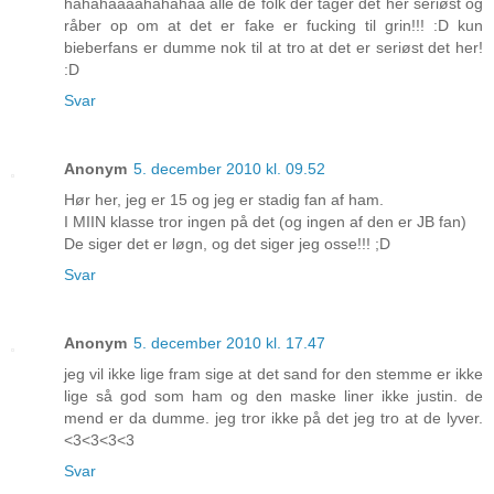
hahahaaaahahahaa alle de folk der tager det her seriøst og
råber op om at det er fake er fucking til grin!!! :D kun
bieberfans er dumme nok til at tro at det er seriøst det her!
:D
Svar
Anonym
5. december 2010 kl. 09.52
Hør her, jeg er 15 og jeg er stadig fan af ham.
I MIIN klasse tror ingen på det (og ingen af den er JB fan)
De siger det er løgn, og det siger jeg osse!!! ;D
Svar
Anonym
5. december 2010 kl. 17.47
jeg vil ikke lige fram sige at det sand for den stemme er ikke
lige så god som ham og den maske liner ikke justin. de
mend er da dumme. jeg tror ikke på det jeg tro at de lyver.
<3<3<3<3
Svar