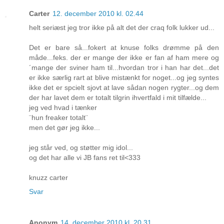
Carter
12. december 2010 kl. 02.44
helt seriæst jeg tror ikke på alt det der craq folk lukker ud...
Det er bare så...fokert at knuse folks drømme på den
måde...feks. der er mange der ikke er fan af ham mere og
´mange der sviner ham til...hvordan tror i han har det...det
er ikke særlig rart at blive mistænkt for noget...og jeg syntes
ikke det er spcielt sjovt at lave sådan nogen rygter...og dem
der har lavet dem er totalt tilgrin ihvertfald i mit tilfælde...
jeg ved hvad i tænker
¨hun freaker totalt¨
men det gør jeg ikke...
jeg står ved, og støtter mig idol...
og det har alle vi JB fans ret til<333
knuzz carter
Svar
Anonym
14. december 2010 kl. 20.31