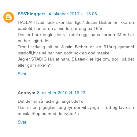
SSS'bloggers.
4. oktober 2010 kl. 13.08
HALLA! Hvad fuck sker der lige? Justin Bieber er ikke en
pædofil, han er en almindelig dreng på 16år.
Der er bare nogle der vil ødelægge hans karriere!Men flot
nu har i gjort det.
Tror i virkelig på at Justin Bieber er en 51årig gammel
pædofil,hvis så har han godt nok en god maske.
Jeg er STADIG fan af ham. Så tænk jer lige om, tror i på det
eller gør i ikke???
Svar
Anonym
8. oktober 2010 kl. 16.23
Det der er så fûcking, langt ude! o:
Han er en pigeglad, ung fyr der vil synge i fred og lave sin
musik. Stop nu med de rygter! ):
Svar