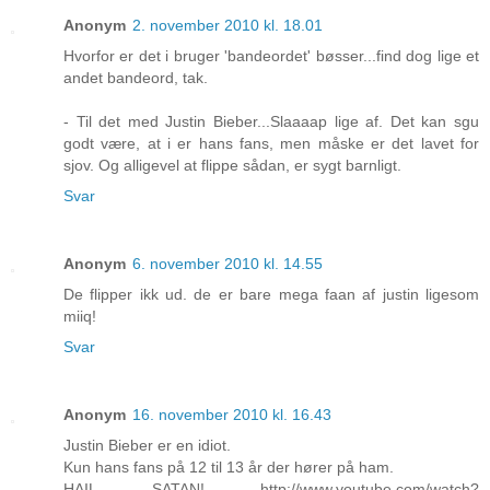
Anonym
2. november 2010 kl. 18.01
Hvorfor er det i bruger 'bandeordet' bøsser...find dog lige et
andet bandeord, tak.
- Til det med Justin Bieber...Slaaaap lige af. Det kan sgu
godt være, at i er hans fans, men måske er det lavet for
sjov. Og alligevel at flippe sådan, er sygt barnligt.
Svar
Anonym
6. november 2010 kl. 14.55
De flipper ikk ud. de er bare mega faan af justin ligesom
miiq!
Svar
Anonym
16. november 2010 kl. 16.43
Justin Bieber er en idiot.
Kun hans fans på 12 til 13 år der hører på ham.
HAIL SATAN! http://www.youtube.com/watch?