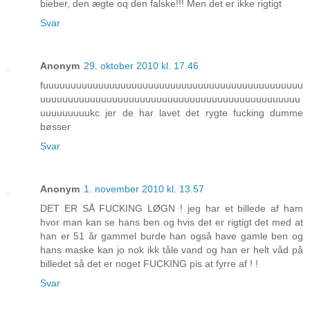
bieber, den ægte oq den falske!!! Men det er ikke rigtigt
Svar
Anonym
29. oktober 2010 kl. 17.46
fuuuuuuuuuuuuuuuuuuuuuuuuuuuuuuuuuuuuuuuuuuuuuuu
uuuuuuuuuuuuuuuuuuuuuuuuuuuuuuuuuuuuuuuuuuuuuuu
uuuuuuuuukc jer de har lavet det rygte fucking dumme
bøsser
Svar
Anonym
1. november 2010 kl. 13.57
DET ER SÅ FUCKING LØGN ! jeg har et billede af ham
hvor man kan se hans ben og hvis det er rigtigt det med at
han er 51 år gammel burde han også have gamle ben og
hans maske kan jo nok ikk tåle vand og han er helt våd på
billedet så det er noget FUCKING pis at fyrre af ! !
Svar