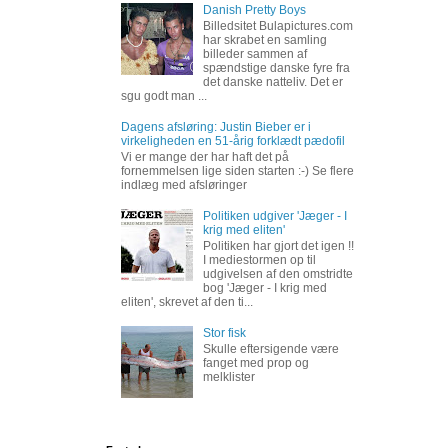
Danish Pretty Boys
Billedsitet Bulapictures.com
har skrabet en samling
billeder sammen af
spændstige danske fyre fra
det danske natteliv. Det er
sgu godt man ...
Dagens afsløring: Justin Bieber er i
virkeligheden en 51-årig forklædt pædofil
Vi er mange der har haft det på
fornemmelsen lige siden starten :-) Se flere
indlæg med afsløringer
Politiken udgiver 'Jæger - I
krig med eliten'
Politiken har gjort det igen !!
I mediestormen op til
udgivelsen af den omstridte
bog 'Jæger - I krig med
eliten', skrevet af den ti...
Stor fisk
Skulle eftersigende være
fanget med prop og
melklister