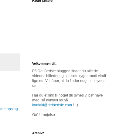
Faste læsere
Velkommen til..
På Det Bedste bloggen finder du alle de
videoer, billeder og spil som ryger rundt viralt
lige nu. Vi håber, at du finder noget du synes
om.
Har du et link til noget du synes vi bør have
med, så kontakt os på
kontakt@detbedste.com
! :-)
dre opslag
Go' fornøjelse..
Archive