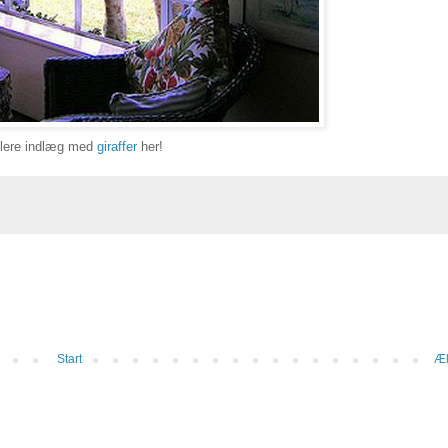
flere indlæg med
giraffer
her!
Start
Æl