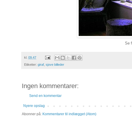
Se 
kl.
09.47
Etiketter:
giraf
,
sjove billeder
Ingen kommentarer:
Send en kommentar
Nyere opslag
Abonner på:
Kommentarer til indlægget (Atom)