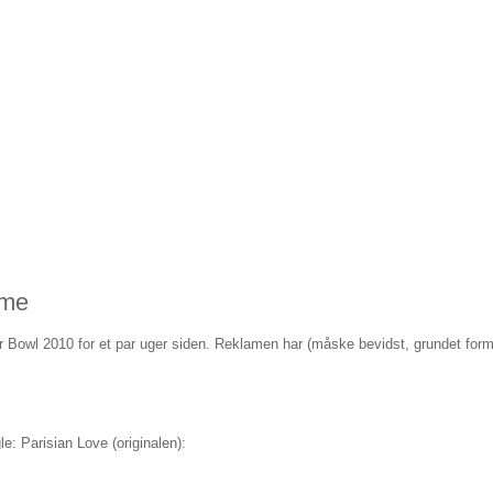
ame
r Bowl 2010 for et par uger siden. Reklamen har (måske bevidst, grundet form
e: Parisian Love (originalen):