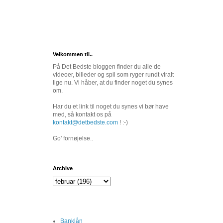
Velkommen til..
På Det Bedste bloggen finder du alle de
videoer, billeder og spil som ryger rundt viralt
lige nu. Vi håber, at du finder noget du synes
om.
Har du et link til noget du synes vi bør have
med, så kontakt os på
kontakt@detbedste.com
! :-)
Go' fornøjelse..
Archive
Banklån