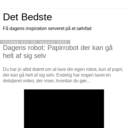
Det Bedste
Få dagens inspiration serveret på et sølvfad
tirsdag den 18. august 2015
Dagens robot: Papirrobot der kan gå
helt af sig selv
Du har jo altid drømt om at lave din egen robot, kun af papir,
der kan gå helt af sig selv. Endelig har nogen lavet en
detaljeret video, der viser, hvordan du gør...