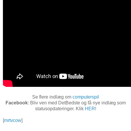
Se flere indlæg om
computerspil
Facebook
: Bliv ven med DetBedste og få nye indlæg som
statusopdateringer. Klik
HER
!
[
mrtvcow
]