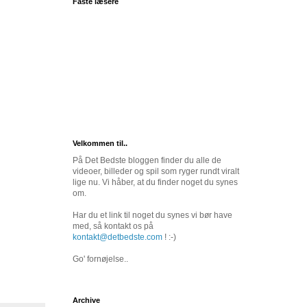
Faste læsere
Velkommen til..
På Det Bedste bloggen finder du alle de
videoer, billeder og spil som ryger rundt viralt
lige nu. Vi håber, at du finder noget du synes
om.
Har du et link til noget du synes vi bør have
med, så kontakt os på
kontakt@detbedste.com
! :-)
Go' fornøjelse..
Archive