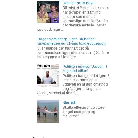
Danish Pretty Boys
Billedsitet Bulapictures.com
har skrabet en samling
billeder sammen af
spændstige danske fyre fra
det danske natteliv. Det er
sgu godt man ...
Dagens afsløring: Justin Bieber er i
virkeligheden en 51-årig forklædt pædofil
Vi er mange der har haft det på
fornemmelsen lige siden starten :-) Se flere
indlæg med afsløringer
Politiken udgiver 'Jæger - I
krig med eliten'
Politiken har gjort det igen !!
I mediestormen op til
udgivelsen af den omstridte
bog 'Jæger - I krig med
eliten', skrevet af den ti...
Stor fisk
Skulle eftersigende være
fanget med prop og
melklister