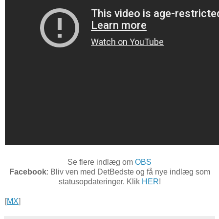
Se flere indlæg om
OBS
Facebook
: Bliv ven med DetBedste og få nye indlæg som
statusopdateringer. Klik
HER
!
[
MX
]