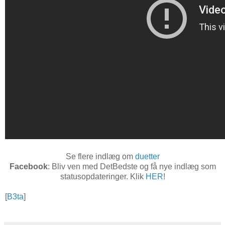
Se flere indlæg om
duetter
Facebook
: Bliv ven med DetBedste og få nye indlæg som
statusopdateringer. Klik
HER
!
[
B3ta
]