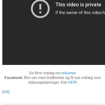
Se flere indlæg om
reklamer
Facebook
: Bliv ven med DetBedste og få nye indlæg som
statusopdateringer. Klik
HER
!
[
io9
]