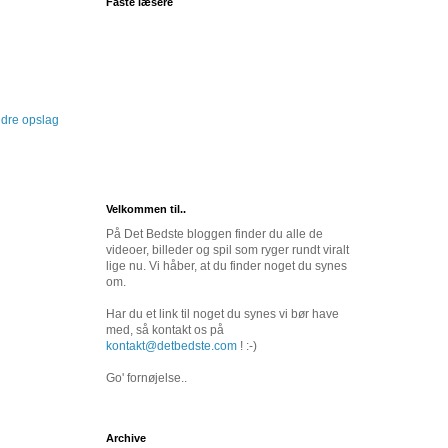
Faste læsere
dre opslag
Velkommen til..
På Det Bedste bloggen finder du alle de
videoer, billeder og spil som ryger rundt viralt
lige nu. Vi håber, at du finder noget du synes
om.
Har du et link til noget du synes vi bør have
med, så kontakt os på
kontakt@detbedste.com
! :-)
Go' fornøjelse..
Archive