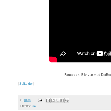
Facebook
: Bliv ven med DetBed
[
Splitsider
]
kl.
10.00
Etiketter:
film