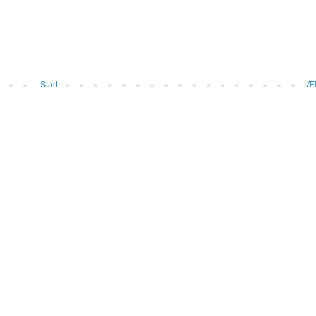
Start
Æl