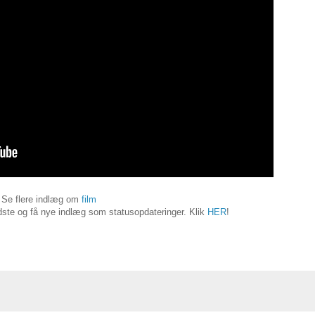
Se flere indlæg om
film
ste og få nye indlæg som statusopdateringer. Klik
HER
!