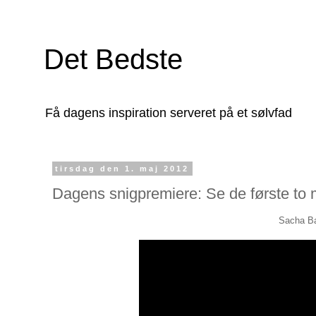
Det Bedste
Få dagens inspiration serveret på et sølvfad
tirsdag den 1. maj 2012
Dagens snigpremiere: Se de første to m
Sacha Ba