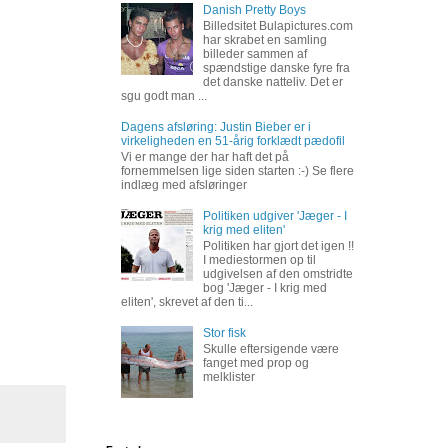
Danish Pretty Boys
Billedsitet Bulapictures.com
har skrabet en samling
billeder sammen af
spændstige danske fyre fra
det danske natteliv. Det er
sgu godt man ...
Dagens afsløring: Justin Bieber er i
virkeligheden en 51-årig forklædt pædofil
Vi er mange der har haft det på
fornemmelsen lige siden starten :-) Se flere
indlæg med afsløringer
Politiken udgiver 'Jæger - I
krig med eliten'
Politiken har gjort det igen !!
I mediestormen op til
udgivelsen af den omstridte
bog 'Jæger - I krig med
eliten', skrevet af den ti...
Stor fisk
Skulle eftersigende være
fanget med prop og
melklister