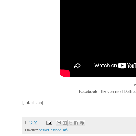
S
Facebook
: Bliv ven med DetBed
[Tak til Jan]
kl.
12.00
Etiketter:
basket
,
estland
,
mål