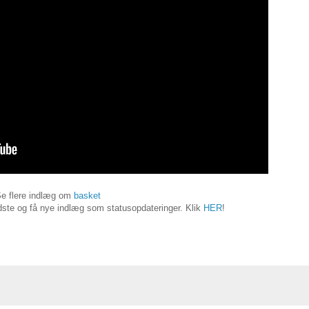
e flere indlæg om
basket
ste og få nye indlæg som statusopdateringer. Klik
HER
!