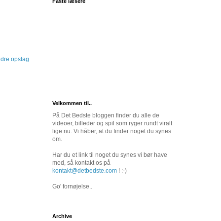
Faste læsere
dre opslag
Velkommen til..
På Det Bedste bloggen finder du alle de
videoer, billeder og spil som ryger rundt viralt
lige nu. Vi håber, at du finder noget du synes
om.
Har du et link til noget du synes vi bør have
med, så kontakt os på
kontakt@detbedste.com
! :-)
Go' fornøjelse..
Archive