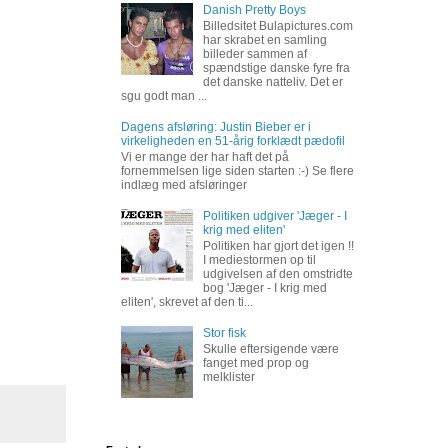
Danish Pretty Boys
Billedsitet Bulapictures.com
har skrabet en samling
billeder sammen af
spændstige danske fyre fra
det danske natteliv. Det er
sgu godt man ...
Dagens afsløring: Justin Bieber er i
virkeligheden en 51-årig forklædt pædofil
Vi er mange der har haft det på
fornemmelsen lige siden starten :-) Se flere
indlæg med afsløringer
Politiken udgiver 'Jæger - I
krig med eliten'
Politiken har gjort det igen !!
I mediestormen op til
udgivelsen af den omstridte
bog 'Jæger - I krig med
eliten', skrevet af den ti...
Stor fisk
Skulle eftersigende være
fanget med prop og
melklister