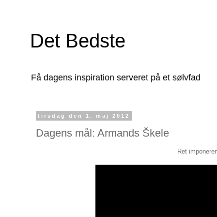
Det Bedste
Få dagens inspiration serveret på et sølvfad
tirsdag den 1. maj 2012
Dagens mål: Armands Škele
Ret imponerend