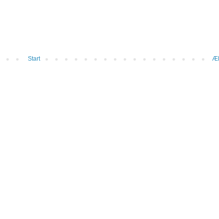
Start
Æl