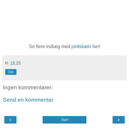
Se flere indlæg med
jordskælv
her!
kl.
18.26
Del
Ingen kommentarer:
Send en kommentar
‹
›
Start